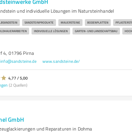
ndsteinwerke GmbH
ndstein und individuelle Lösungen im Natursteinhandel
LBSANDSTEIN
SANDSTEINPRODUKTE
MAUERSTEINE
BODENPLATTEN
PFLASTERST
ILDHAUERARBEITEN
INDIVIDUELLE LÖSUNGEN
GARTEN- UND LANDSCHAFTSBAU
HOCH
f 4, 01796 Pirna
info@sandsteine.de
www.sandsteine.de/
4,77 / 5,00
ngen
(2 Quellen)
chel GmbH
rzeuglackierungen und Reparaturen in Dohma