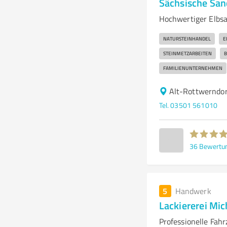
Sächsische Sa
Hochwertiger Elbsa
NATURSTEINHANDEL
E
STEINMETZARBEITEN
B
FAMILIENUNTERNEHMEN
Alt-Rottwerndor
Tel. 03501 561010
36
Bewertu
5
Handwerk
Lackiererei Mi
Professionelle Fah