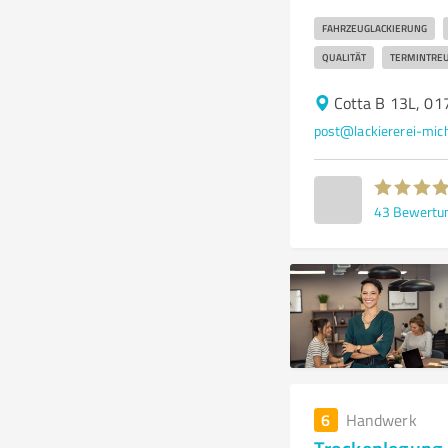
FAHRZEUGLACKIERUNG
QUALITÄT
TERMINTRE
Cotta B 13L, 0
post@lackiererei-mich
43
Bewertu
6
Handwerk