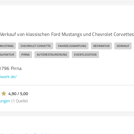
Verkauf von klassischen Ford Mustangs und Chevrolet Corvettes
 MUSTANG
CHEVROLET CORVETTE
FAHRZEUGWARTUNG
REPARATUR
VERKAUF
NUFAKTUR
PIRNA
AUTORESTAURIERUNG
EVENTLOCATION
1796 Pirna
8werk.de/
4,90 / 5,00
ungen
(1 Quelle)