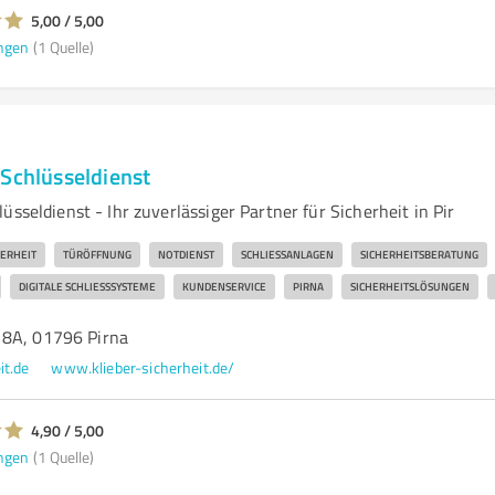
5,00 / 5,00
ngen
(1 Quelle)
 Schlüsseldienst
üsseldienst - Ihr zuverlässiger Partner für Sicherheit in Pir
HERHEIT
TÜRÖFFNUNG
NOTDIENST
SCHLIESSANLAGEN
SICHERHEITSBERATUNG
DIGITALE SCHLIESSSYSTEME
KUNDENSERVICE
PIRNA
SICHERHEITSLÖSUNGEN
18A, 01796 Pirna
it.de
www.klieber-sicherheit.de/
4,90 / 5,00
ngen
(1 Quelle)