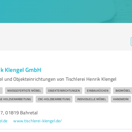
rik Klengel GmbH
l und Objekteinrichtungen von Tischlerei Henrik Klengel
U
MASSGEFERTIGTE MÖBEL
OBJEKTEINRICHTUNGEN
EINBAUKÜCHEN
BADMÖBEL
GE HOLZVERARBEITUNG
CNC-HOLZBEARBEITUNG
INDIVIDUELLE MÖBEL
HANDWERK
 7, 01819 Bahretal
el.de
www.tischlerei-klengel.de/