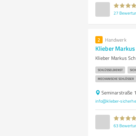
27
Bewertu
2
Handwerk
Klieber Markus
Klieber Markus Schl
SCHLÜSSELDIENST
SIC
MECHANISCHE SCHLÖSSER
Seminarstraße 
info@klieber-sicherhe
63
Bewertu