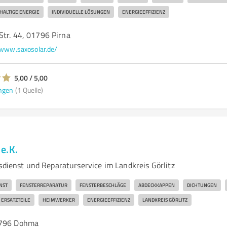
HALTIGE ENERGIE
INDIVIDUELLE LÖSUNGEN
ENERGIEEFFIZIENZ
Str. 44, 01796 Pirna
www.saxosolar.de/
5,00 / 5,00
ngen
(1 Quelle)
e.K.
sdienst und Reparaturservice im Landkreis Görlitz
NST
FENSTERREPARATUR
FENSTERBESCHLÄGE
ABDECKKAPPEN
DICHTUNGEN
ERSATZTEILE
HEIMWERKER
ENERGIEEFFIZIENZ
LANDKREIS GÖRLITZ
1796 Dohma