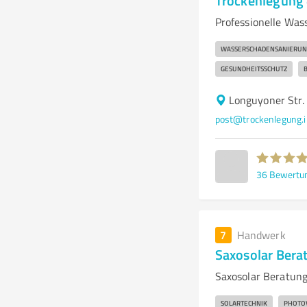
Trockenlegung 
Professionelle Wa
WASSERSCHADENSANIERUN
GESUNDHEITSSCHUTZ
Longuyoner Str.
post@trockenlegung.i
36
Bewertu
7
Handwerk
Saxosolar Bera
Saxosolar Beratung
SOLARTECHNIK
PHOTO