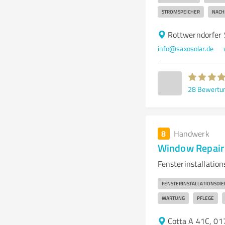
STROMSPEICHER
NACH
Rottwerndorfer 
info@saxosolar.de
28
Bewertu
8
Handwerk
Window Repair 
Fensterinstallation
FENSTERINSTALLATIONSDIE
WARTUNG
PFLEGE
Cotta A 41C, 0