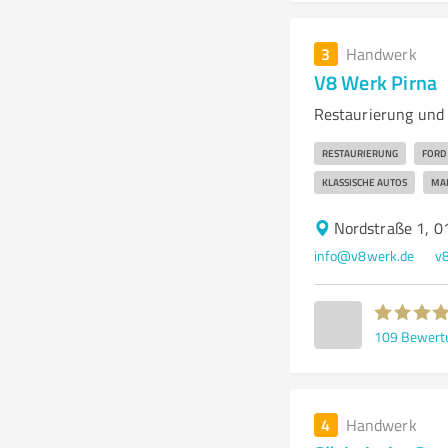
3
Handwerk
V8 Werk Pirna
Restaurierung und 
RESTAURIERUNG
FORD
KLASSISCHE AUTOS
MA
Nordstraße 1, 0
info@v8werk.de
v
109
Bewert
4
Handwerk