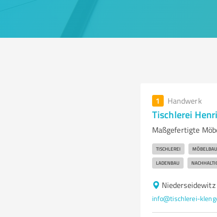
1
Handwerk
Tischlerei Hen
Maßgefertigte Möbe
TISCHLEREI
MÖBELBA
LADENBAU
NACHHALTI
Niederseidewitz
info@tischlerei-kleng