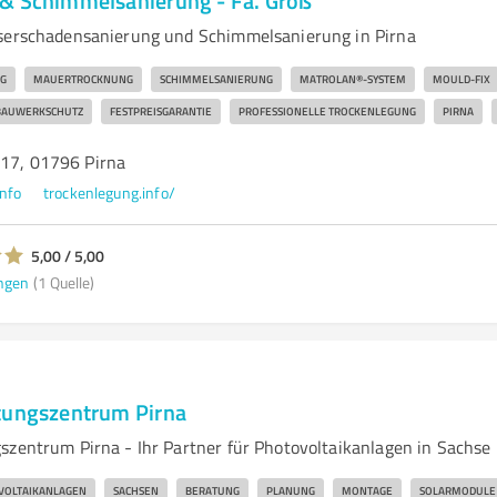
& Schimmelsanierung - Fa. Groß
sserschadensanierung und Schimmelsanierung in Pirna
G
MAUERTROCKNUNG
SCHIMMELSANIERUNG
MATROLAN®-SYSTEM
MOULD-FIX
BAUWERKSCHUTZ
FESTPREISGARANTIE
PROFESSIONELLE TROCKENLEGUNG
PIRNA
 17, 01796 Pirna
nfo
trockenlegung.info/
5,00 / 5,00
ngen
(1 Quelle)
tungszentrum Pirna
szentrum Pirna - Ihr Partner für Photovoltaikanlagen in Sachse
VOLTAIKANLAGEN
SACHSEN
BERATUNG
PLANUNG
MONTAGE
SOLARMODULE