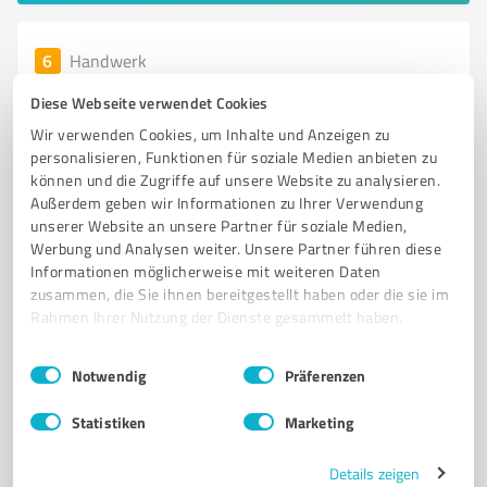
6
Handwerk
EK Maler Service
Diese Webseite verwendet Cookies
Professionelle Maler- und Lackierarbeiten in Kerpen
Wir verwenden Cookies, um Inhalte und Anzeigen zu
von EK Maler Service
personalisieren, Funktionen für soziale Medien anbieten zu
können und die Zugriffe auf unsere Website zu analysieren.
MALERARBEITEN
LACKIERARBEITEN
TAPEZIERARBEITEN
Außerdem geben wir Informationen zu Ihrer Verwendung
DEKORATIVE TECHNIKEN
RAUMGESTALTUNG
FASSADENBESCHICHTUNG
unserer Website an unsere Partner für soziale Medien,
Werbung und Analysen weiter. Unsere Partner führen diese
BODENBELÄGE
INDIVIDUELLE BERATUNG
Informationen möglicherweise mit weiteren Daten
UMWELTFREUNDLICHE PRODUKTE
KERPEN
QUALITÄTSSERVICE
zusammen, die Sie ihnen bereitgestellt haben oder die sie im
Rahmen Ihrer Nutzung der Dienste gesammelt haben.
HANDWERKERLEISTUNGEN
Einwilligungsauswahl
Impressum
|
Datenschutzbestimmungen
Boelckestraße 17-19, 50171 Kerpen
Notwendig
Präferenzen
info@ekmalerservice.com
www.ekmalerservice.com/
Statistiken
Marketing
5,00 / 5,00
Details zeigen
74
Bewertungen
(1 Quelle)