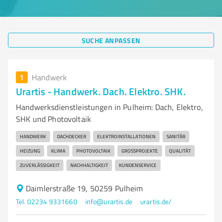
SUCHE ANPASSEN
1
Handwerk
Urartis - Handwerk. Dach. Elektro. SHK.
Handwerksdienstleistungen in Pulheim: Dach, Elektro,
SHK und Photovoltaik
HANDWERK
DACHDECKER
ELEKTROINSTALLATIONEN
SANITÄR
HEIZUNG
KLIMA
PHOTOVOLTAIK
GROSSPROJEKTE
QUALITÄT
ZUVERLÄSSIGKEIT
NACHHALTIGKEIT
KUNDENSERVICE
Daimlerstraße 19, 50259 Pulheim
Tel. 02234 9331660
info@urartis.de
urartis.de/