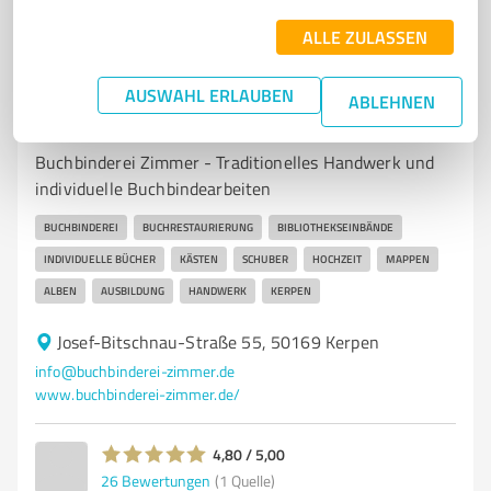
ALLE ZULASSEN
AUSWAHL ERLAUBEN
7
Handwerk
ABLEHNEN
Buchbinderei Zimmer Kerpen
Buchbinderei Zimmer - Traditionelles Handwerk und
individuelle Buchbindearbeiten
BUCHBINDEREI
BUCHRESTAURIERUNG
BIBLIOTHEKSEINBÄNDE
INDIVIDUELLE BÜCHER
KÄSTEN
SCHUBER
HOCHZEIT
MAPPEN
ALBEN
AUSBILDUNG
HANDWERK
KERPEN
Josef-Bitschnau-Straße 55, 50169 Kerpen
info@buchbinderei-zimmer.de
www.buchbinderei-zimmer.de/
4,80 / 5,00
26
Bewertungen
(1 Quelle)