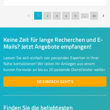
1
2
3
4
5
…
30
Keine Zeit für lange Recherchen und E-
Mails? Jetzt Angebote empfangen!
Lassen Sie sich einfach von passenden Experten in Ihrer
Nähe kontaktieren! Wir leiten Ihr Anliegen aus einem
kurzen Formular an bis zu 20 passende Dienstleister weiter.
SO EINFACH GEHT'S
Finden Sie die beliebtesten