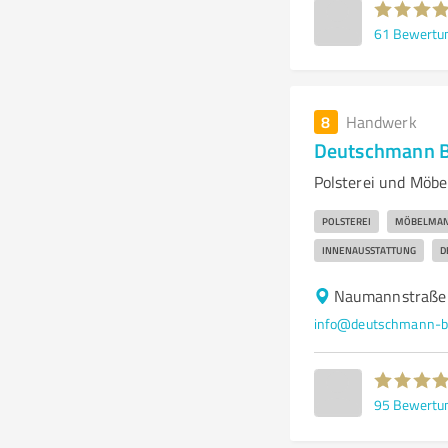
61
Bewertu
8
Handwerk
Deutschmann B
Polsterei und Möbe
POLSTEREI
MÖBELMAN
INNENAUSSTATTUNG
D
Naumannstraße 
info@deutschmann-be
95
Bewertu