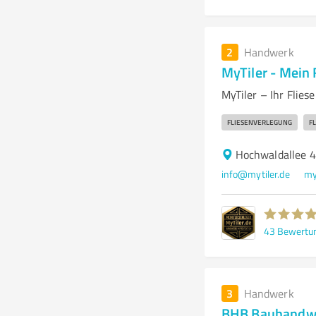
2
Handwerk
MyTiler - Mein
MyTiler – Ihr Flies
FLIESENVERLEGUNG
F
Hochwaldallee 
info@mytiler.de
my
43
Bewertu
3
Handwerk
BHB Bauhandwer