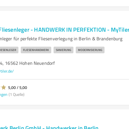
 Fliesenleger - HANDWERK IN PERFEKTION - MyTil
enleger für perfekte Fliesenverlegung in Berlin & Brandenburg
LIESENLEGER
FLIESENHANDWERK
SANIERUNG
MODERNISIERUNG
44, 16562 Hohen Neuendorf
tiler.de/
5,00 / 5,00
ngen
(1 Quelle)
k Berlin GmbH - Handwerker in Berlin