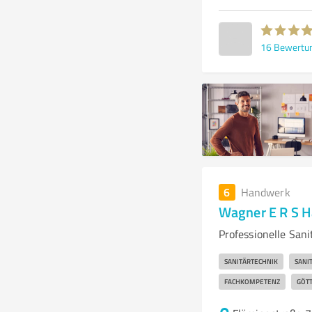
16
Bewertu
6
Handwerk
Wagner E R S 
Professionelle San
SANITÄRTECHNIK
SANI
FACHKOMPETENZ
GÖT