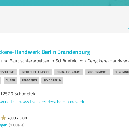
yckere-Handwerk Berlin Brandenburg
- und Bautischlerarbeiten in Schönefeld von Deryckere-Handwer
TISCHLEREI
INDIVIDUELLE MÖBEL
EINBAUSCHRÄNKE
KÜCHENMÖBEL
BÜROMÖB
TÜREN
TERRASSEN
SCHÖNEFELD
 12529 Schönefeld
werk.de
www.tischlerei-deryckere-handwerk.de/moebeltischlerei-berlin.html
4,80 / 5,00
ngen
(1 Quelle)