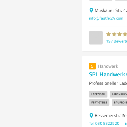
Muskauer Str. 4
info@fastfix24.com
197
Bewert
5
Handwerk
SPL Handwerk
Professioneller L
LADENBAU
LADENRÜC
FERTIGTEILE
BAUPROJ
Bessemerstraße 
Tel. 030 8322520
i