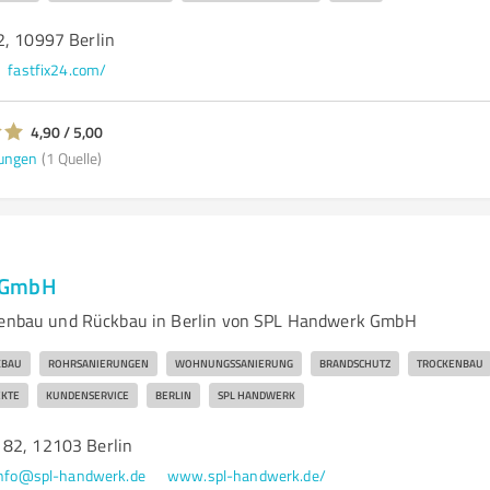
2, 10997 Berlin
fastfix24.com/
4,90 / 5,00
ungen
(1 Quelle)
 GmbH
adenbau und Rückbau in Berlin von SPL Handwerk GmbH
KBAU
ROHRSANIERUNGEN
WOHNUNGSSANIERUNG
BRANDSCHUTZ
TROCKENBAU
EKTE
KUNDENSERVICE
BERLIN
SPL HANDWERK
82, 12103 Berlin
nfo@spl-handwerk.de
www.spl-handwerk.de/