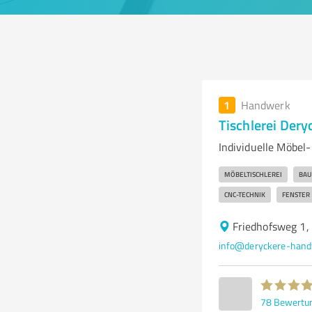
1
Handwerk
Tischlerei Der
Individuelle Möbel
MÖBELTISCHLEREI
BAU
CNC-TECHNIK
FENSTER
Friedhofsweg 1,
info@deryckere-hand
78
Bewertu