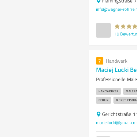
Flämingstraße 7
info@wagner-rohrrein
19
Bewertu
7
Handwerk
Maciej Lucki Be
Professionelle Mal
HANDWERKER
MALERA
BERLIN
DIENSTLEISTU
Gerichtstraße 1
maciejlucki@gmail.co