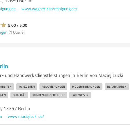
0, 12689 Berlin
igung.de
www.wagner-rohrreinigung.de/
5,00 / 5,00
ngen
(1 Quelle)
rlin
er- und Handwerksdienstleistungen in Berlin von Maciej Lucki
RBEITEN
TAPEZIEREN
RENOVIERUNGEN
MODERNISIERUNGEN
REPARATUREN
NGEN
QUALITÄT
KUNDENZUFRIEDENHEIT
FACHWISSEN
1, 13357 Berlin
m
www.maciejlucki.de/