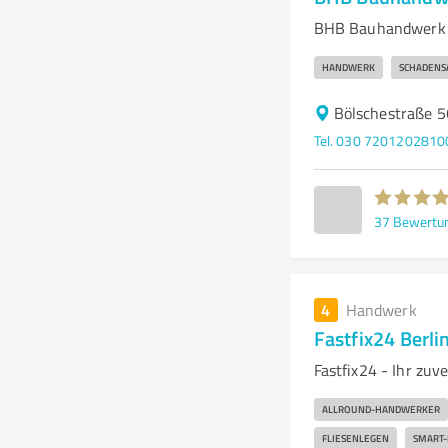
BHB Bauhandwerk B
HANDWERK
SCHADENS
Bölschestraße 5
Tel. 030 7201202810
37
Bewertu
4
Handwerk
Fastfix24 Berli
Fastfix24 - Ihr zuv
ALLROUND-HANDWERKER
FLIESENLEGEN
SMART