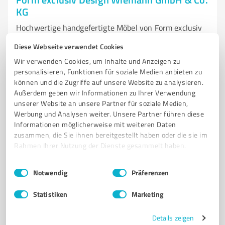
KG
Hochwertige handgefertigte Möbel von Form exclusiv
Design Wiemann in Havixbeck
Diese Webseite verwendet Cookies
MÖBELMANUFAKTUR
HANDGEFERTIGTE MÖBEL
Wir verwenden Cookies, um Inhalte und Anzeigen zu
personalisieren, Funktionen für soziale Medien anbieten zu
MASSGESCHNEIDERTE MÖBEL
NACHHALTIGE MÖBEL
können und die Zugriffe auf unsere Website zu analysieren.
HOCHWERTIGE MÖBEL
ESSTISCHE
COUCHTISCHE
ANRICHTEN
Außerdem geben wir Informationen zu Ihrer Verwendung
OBJEKTEINRICHTUNGEN
REGIONALES HANDWERK
QUALITÄT
unserer Website an unsere Partner für soziale Medien,
Werbung und Analysen weiter. Unsere Partner führen diese
DESIGN
Informationen möglicherweise mit weiteren Daten
zusammen, die Sie ihnen bereitgestellt haben oder die sie im
Poppenbeck 72a, 48329 Havixbeck
Rahmen Ihrer Nutzung der Dienste gesammelt haben.
Tel. 02507 9857100
info@form-exclusiv.de
www.form-exclusiv.de/
Einwilligungsauswahl
Impressum
|
Datenschutzbestimmungen
Notwendig
Präferenzen
5,00 / 5,00
Statistiken
Marketing
27
Bewertungen
(1 Quelle)
Details zeigen