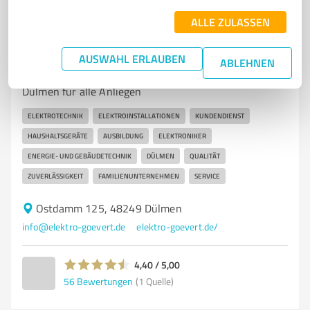
ALLE ZULASSEN
7
Handwerk
Elektrotechnik Gövert GmbH
AUSWAHL ERLAUBEN
ABLEHNEN
Elektrotechnik Gövert – Ihr zuverlässiger Elektriker in
Dülmen für alle Anliegen
ELEKTROTECHNIK
ELEKTROINSTALLATIONEN
KUNDENDIENST
HAUSHALTSGERÄTE
AUSBILDUNG
ELEKTRONIKER
ENERGIE- UND GEBÄUDETECHNIK
DÜLMEN
QUALITÄT
ZUVERLÄSSIGKEIT
FAMILIENUNTERNEHMEN
SERVICE
Ostdamm 125, 48249 Dülmen
info@elektro-goevert.de
elektro-goevert.de/
4,40 / 5,00
56
Bewertungen
(1 Quelle)