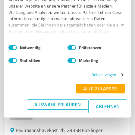
unserer Website an unsere Partner für soziale Medien,
Großer Plan 23, 29221 Celle
Werbung und Analysen weiter. Unsere Partner führen diese
Informationen möglicherweise mit weiteren Daten
info@goldschmiede-bade.de
www.goldschmiede-bade.de/
zusammen, die Sie ihnen bereitgestellt haben oder die sie im
Rahmen Ihrer Nutzung der Dienste gesammelt haben.
5,00 / 5,00
22
Bewertungen
(1 Quelle)
Einwilligungsauswahl
Impressum
|
Datenschutzbestimmungen
Notwendig
Präferenzen
Statistiken
Marketing
7
Handwerk
Details zeigen
Imkerei Voigthof
ALLE ZULASSEN
Imkerei Voigthof – Honig und handgefertigte
Bienenwachskerzen online kaufen
AUSWAHL ERLAUBEN
ABLEHNEN
HONIG
BIENENWACHSKERZEN
IMKEREI
KERZENMANUFAKTUR
ONLINESHOP
Paulmannshavekost 2b, 29358 Eicklingen