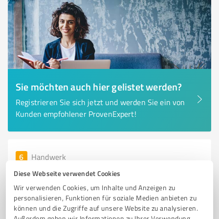
Sie möchten auch hier gelistet werden?
Registrieren Sie sich jetzt und werden Sie ein von
Kunden empfohlener ProvenExpert!
6
Handwerk
Goldschmiede Bade
Diese Webseite verwendet Cookies
Goldschmiede Bade – Traditioneller Schmuck und
Wir verwenden Cookies, um Inhalte und Anzeigen zu
individuelle Beratung im Handwerk
personalisieren, Funktionen für soziale Medien anbieten zu
können und die Zugriffe auf unsere Website zu analysieren.
GOLDSCHMIEDE
SCHMUCK
SILBER
RINGE
CARLCHEN B.
Außerdem geben wir Informationen zu Ihrer Verwendung