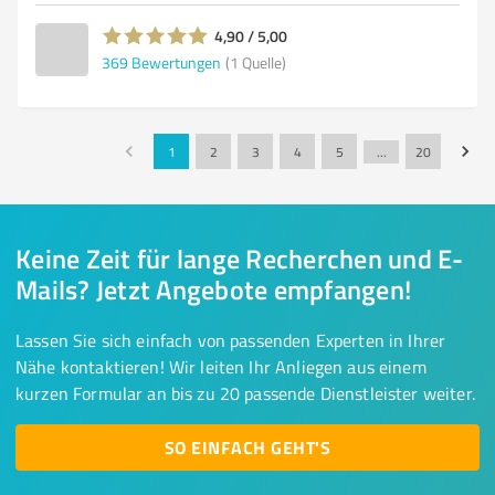
4,90 / 5,00
369
Bewertungen
(1 Quelle)
1
2
3
4
5
…
20
Keine Zeit für lange Recherchen und E-
Mails? Jetzt Angebote empfangen!
Lassen Sie sich einfach von passenden Experten in Ihrer
Nähe kontaktieren! Wir leiten Ihr Anliegen aus einem
kurzen Formular an bis zu 20 passende Dienstleister weiter.
SO EINFACH GEHT'S