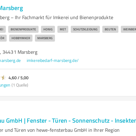
Marsberg
berg – Ihr Fachmarkt für Imkerei und Bienenprodukte
EI
BIENENPRODUKTE
HONIG
MET
SCHUTZKLEIDUNG
BEUTEN
WEINBER
HÖR
HOBBYIMKER
MARSBERG
, 34431 Marsberg
marsberg.de
imkereibedarf-marsberg.de/
4,60 / 5,00
ungen
(1 Quelle)
u GmbH | Fenster - Türen - Sonnenschutz - Insekte
er und Türen von hewe-fensterbau GmbH in Ihrer Region