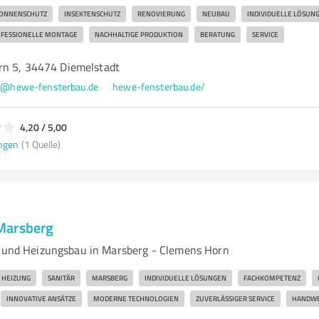
ONNENSCHUTZ
INSEKTENSCHUTZ
RENOVIERUNG
NEUBAU
INDIVIDUELLE LÖSUN
FESSIONELLE MONTAGE
NACHHALTIGE PRODUKTION
BERATUNG
SERVICE
rn 5, 34474 Diemelstadt
o@hewe-fensterbau.de
hewe-fensterbau.de/
4,20 / 5,00
ngen
(1 Quelle)
Marsberg
r und Heizungsbau in Marsberg - Clemens Horn
HEIZUNG
SANITÄR
MARSBERG
INDIVIDUELLE LÖSUNGEN
FACHKOMPETENZ
INNOVATIVE ANSÄTZE
MODERNE TECHNOLOGIEN
ZUVERLÄSSIGER SERVICE
HANDW