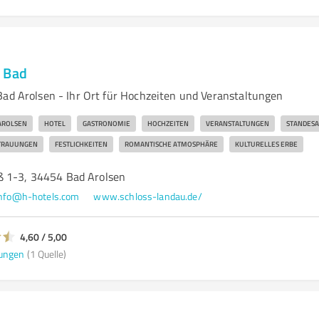
 Bad
Bad Arolsen - Ihr Ort für Hochzeiten und Veranstaltungen
AROLSEN
HOTEL
GASTRONOMIE
HOCHZEITEN
VERANSTALTUNGEN
STANDES
TRAUUNGEN
FESTLICHKEITEN
ROMANTISCHE ATMOSPHÄRE
KULTURELLES ERBE
ß 1-3, 34454 Bad Arolsen
nfo@h-hotels.com
www.schloss-landau.de/
4,60 / 5,00
ungen
(1 Quelle)