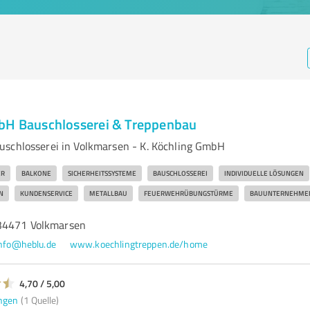
bH Bauschlosserei & Treppenbau
schlosserei in Volkmarsen - K. Köchling GmbH
ER
BALKONE
SICHERHEITSSYSTEME
BAUSCHLOSSEREI
INDIVIDUELLE LÖSUNGEN
N
KUNDENSERVICE
METALLBAU
FEUERWEHRÜBUNGSTÜRME
BAUUNTERNEHME
34471 Volkmarsen
nfo@heblu.de
www.koechlingtreppen.de/home
4,70 / 5,00
ngen
(1 Quelle)