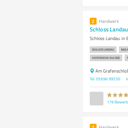
2
Handwerk
Schloss Landau
Schloss Landau in 
SCHLOSS LANDAU
BAD 
HISTORISCHE KULISSE
Am Grafenschlo
Tel. 05696 99550
i
179
Bewert
3
Handwerk