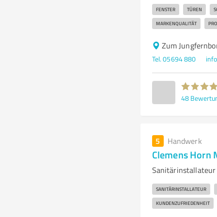
FENSTER
TÜREN
S
MARKENQUALITÄT
PRO
Zum Jungfernbo
Tel. 05694 880
inf
48
Bewertu
5
Handwerk
Clemens Horn 
Sanitärinstallateu
SANITÄRINSTALLATEUR
KUNDENZUFRIEDENHEIT