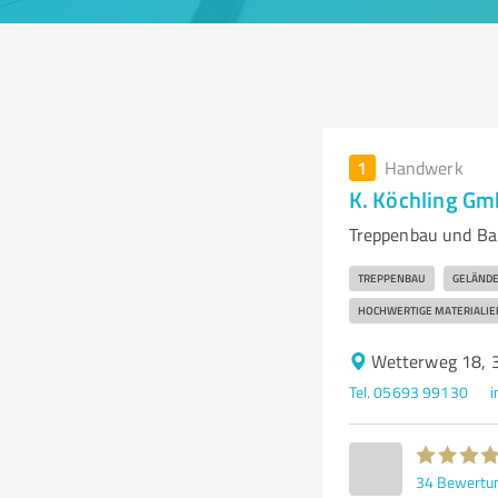
1
Handwerk
K. Köchling Gm
Treppenbau und Bau
TREPPENBAU
GELÄND
HOCHWERTIGE MATERIALIE
Wetterweg 18, 
Tel. 05693 99130
i
34
Bewertu