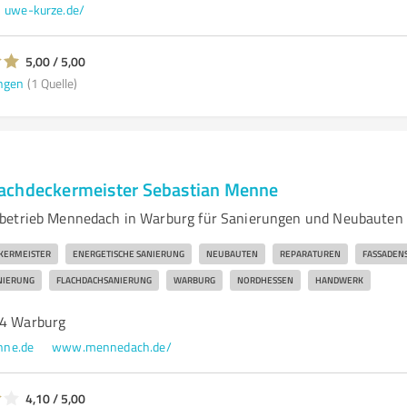
uwe-kurze.de/
5,00 / 5,00
ngen
(1 Quelle)
achdeckermeister Sebastian Menne
betrieb Mennedach in Warburg für Sanierungen und Neubauten
KERMEISTER
ENERGETISCHE SANIERUNG
NEUBAUTEN
REPARATUREN
FASSADEN
NIERUNG
FLACHDACHSANIERUNG
WARBURG
NORDHESSEN
HANDWERK
14 Warburg
nne.de
www.mennedach.de/
4,10 / 5,00