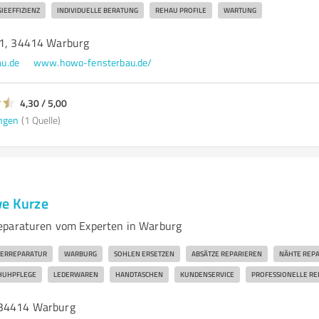
IEEFFIZIENZ
INDIVIDUELLE BERATUNG
REHAU PROFILE
WARTUNG
 1, 34414 Warburg
u.de
www.howo-fensterbau.de/
4,30 / 5,00
ngen
(1 Quelle)
we Kurze
eparaturen vom Experten in Warburg
DERREPARATUR
WARBURG
SOHLEN ERSETZEN
ABSÄTZE REPARIEREN
NÄHTE REP
HUHPFLEGE
LEDERWAREN
HANDTASCHEN
KUNDENSERVICE
PROFESSIONELLE RE
 34414 Warburg