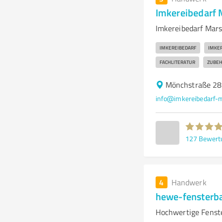
Imkereibedarf 
Imkereibedarf Mars
IMKEREIBEDARF
IMKER
FACHLITERATUR
ZUBE
Mönchstraße 28
info@imkereibedarf-
127
Bewert
4
Handwerk
hewe-fensterba
Hochwertige Fenst