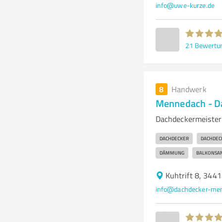
info@uwe-kurze.de
21
Bewertu
8
Handwerk
Mennedach - D
Dachdeckermeister
DACHDECKER
DACHDEC
DÄMMUNG
BALKONSA
Kuhtrift 8, 344
info@dachdecker-me