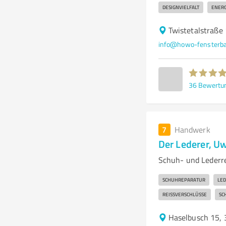
DESIGNVIELFALT
ENERG
Twistetalstraße
info@howo-fensterba
36
Bewertu
7
Handwerk
Der Lederer, U
Schuh- und Lederr
SCHUHREPARATUR
LE
REISSVERSCHLÜSSE
SC
Haselbusch 15,