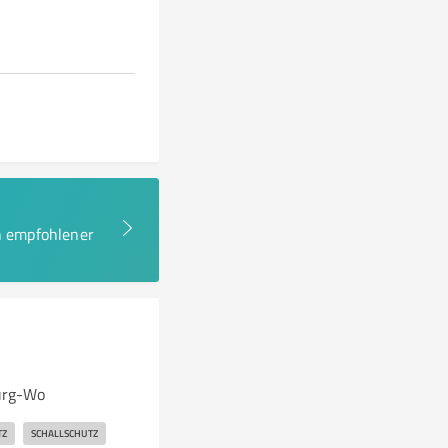
en empfohlener
urg-Wo
TZ
SCHALLSCHUTZ