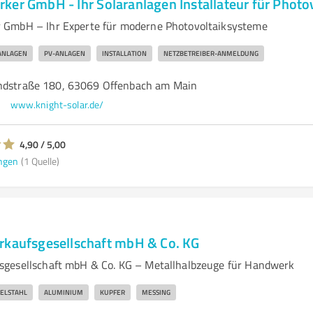
ker GmbH - Ihr Solaranlagen Installateur für Phot
 GmbH – Ihr Experte für moderne Photovoltaiksysteme
ANLAGEN
PV-ANLAGEN
INSTALLATION
NETZBETREIBER-ANMELDUNG
ndstraße 180, 63069 Offenbach am Main
www.knight-solar.de/
4,90 / 5,00
ngen
(1 Quelle)
rkaufsgesellschaft mbH & Co. KG
sgesellschaft mbH & Co. KG – Metallhalbzeuge für Handwerk
ELSTAHL
ALUMINIUM
KUPFER
MESSING