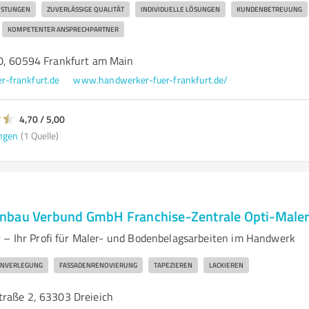
ISTUNGEN
ZUVERLÄSSIGE QUALITÄT
INDIVIDUELLE LÖSUNGEN
KUNDENBETREUUNG
KOMPETENTER ANSPRECHPARTNER
0, 60594 Frankfurt am Main
-frankfurt.de
www.handwerker-fuer-frankfurt.de/
4,70 / 5,00
ngen
(1 Quelle)
nbau Verbund GmbH Franchise-Zentrale Opti-Maler
 – Ihr Profi für Maler- und Bodenbelagsarbeiten im Handwerk
NVERLEGUNG
FASSADENRENOVIERUNG
TAPEZIEREN
LACKIEREN
raße 2, 63303 Dreieich