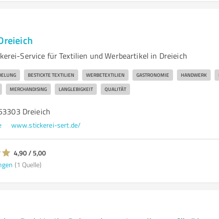
Dreieich
ckerei-Service für Textilien und Werbeartikel in Dreieich
DELUNG
BESTICKTE TEXTILIEN
WERBETEXTILIEN
GASTRONOMIE
HANDWERK
MERCHANDISING
LANGLEBIGKEIT
QUALITÄT
 63303 Dreieich
e
www.stickerei-sert.de/
4,90 / 5,00
ngen
(1 Quelle)