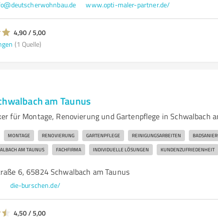
fo@deutscherwohnbau.de
www.opti-maler-partner.de/
4,90 / 5,00
ngen
(1 Quelle)
Schwalbach am Taunus
er für Montage, Renovierung und Gartenpflege in Schwalbach a
MONTAGE
RENOVIERUNG
GARTENPFLEGE
REINIGUNGSARBEITEN
BADSANIE
ALBACH AM TAUNUS
FACHFIRMA
INDIVIDUELLE LÖSUNGEN
KUNDENZUFRIEDENHEIT
traße 6, 65824 Schwalbach am Taunus
e
die-burschen.de/
4,50 / 5,00