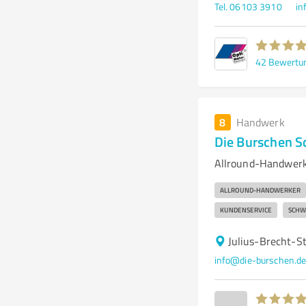
Tel. 06103 3910
in
42
Bewertu
8
Handwerk
Die Burschen 
Allround-Handwerk
ALLROUND-HANDWERKER
KUNDENSERVICE
SCHW
Julius-Brecht-S
info@die-burschen.d