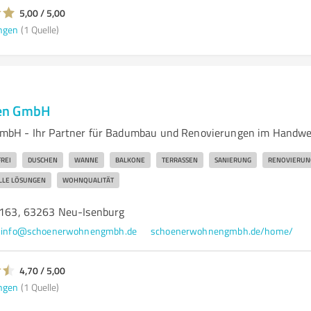
5,00 / 5,00
ngen
(1 Quelle)
en GmbH
bH - Ihr Partner für Badumbau und Renovierungen im Handw
REI
DUSCHEN
WANNE
BALKONE
TERRASSEN
SANIERUNG
RENOVIERUN
LLE LÖSUNGEN
WOHNQUALITÄT
. 163, 63263 Neu-Isenburg
info@schoenerwohnengmbh.de
schoenerwohnengmbh.de/home/
4,70 / 5,00
ngen
(1 Quelle)