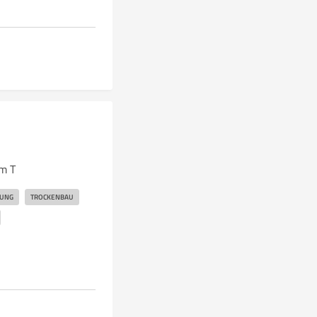
m T
RUNG
TROCKENBAU