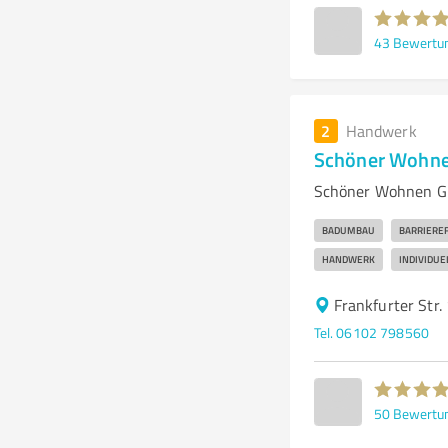
43
Bewertu
2
Handwerk
Schöner Wohn
Schöner Wohnen Gm
BADUMBAU
BARRIEREF
HANDWERK
INDIVIDUE
Frankfurter Str
Tel. 06102 798560
50
Bewertu