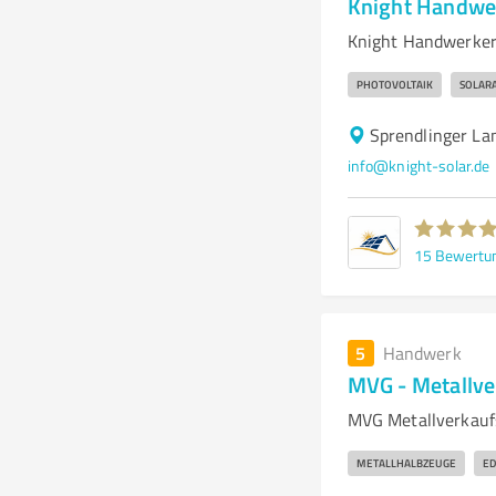
Knight Handwer
Knight Handwerker
PHOTOVOLTAIK
SOLAR
Sprendlinger La
info@knight-solar.de
15
Bewertu
5
Handwerk
MVG - Metallve
MVG Metallverkauf
METALLHALBZEUGE
ED