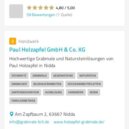
4,80 / 5,00
59
Bewertungen
(1 Quelle)
3
Handwerk
Paul Holzapfel GmbH & Co. KG
Hochwertige Grabmale und Natursteinlösungen von
Paul Holzapfel in Nidda
STEINMETZ
GRABMALE
GEDENKSTEINE
NATURSTEIN
GRABKUNST
BILDHAUERARBEITEN
KÜCHENARBEITSPLATTEN
GARTENDEKORATION
AUSBILDUNG
HANDWERK
NIDDA
FAMILIENBETRIEB
Am Zapfbaum 2, 63667 Nidda
info@grabmale-lich.de
www.holzapfel-grabmale.de/