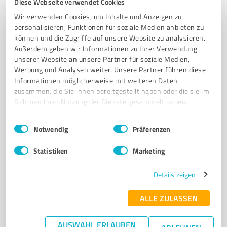
Diese Webseite verwendet Cookies
Georg Mayer Baudekoration GmbH
Wir verwenden Cookies, um Inhalte und Anzeigen zu
personalisieren, Funktionen für soziale Medien anbieten zu
Georg Mayer Baudekoration GmbH – Ihr Partner für
können und die Zugriffe auf unsere Website zu analysieren.
Handwerk und Raumgestaltung
Außerdem geben wir Informationen zu Ihrer Verwendung
unserer Website an unsere Partner für soziale Medien,
BAUDEKORATION
ZIMMERRENOVIERUNG
ENERGETISCHE SANIERUNG
Werbung und Analysen weiter. Unsere Partner führen diese
RAUMGESTALTUNG
HANDWERK
Informationen möglicherweise mit weiteren Daten
zusammen, die Sie ihnen bereitgestellt haben oder die sie im
Ludwigstraße 37a, 63667 Nidda
Rahmen Ihrer Nutzung der Dienste gesammelt haben.
info@mayer-baudeko.de
mayer-baudeko.de/
Einwilligungsauswahl
Impressum
|
Datenschutzbestimmungen
Notwendig
Präferenzen
5,00 / 5,00
6
Bewertungen
(1 Quelle)
Statistiken
Marketing
Details zeigen
7
Handwerk
ALLE ZULASSEN
Bana Recycling GmbH & Co. KG
AUSWAHL ERLAUBEN