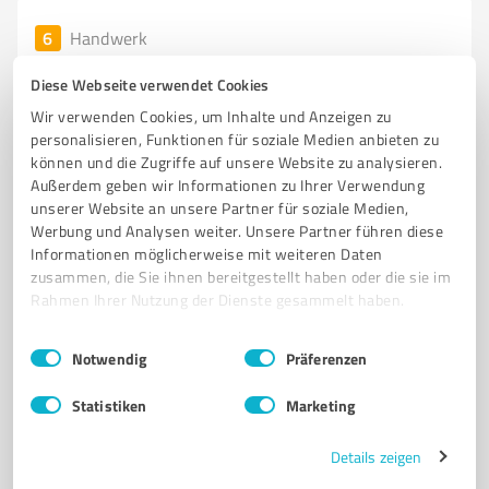
6
Handwerk
Holzbau Rösch GmbH
Diese Webseite verwendet Cookies
Holzbau Rösch - Ihr Partner für Zimmermannsarbeiten
Wir verwenden Cookies, um Inhalte und Anzeigen zu
und Holzbau in Amstetten
personalisieren, Funktionen für soziale Medien anbieten zu
können und die Zugriffe auf unsere Website zu analysieren.
HOLZBAU
ZIMMERMANN
DACHSANIERUNG
FASSADENARBEITEN
Außerdem geben wir Informationen zu Ihrer Verwendung
HOLZHÄUSER
AMSTETTEN
NACHHALTIGER BAU
QUALITÄT
unserer Website an unsere Partner für soziale Medien,
Werbung und Analysen weiter. Unsere Partner führen diese
HANDWERK
REGIONALE WIRTSCHAFT
INDIVIDUELLE LÖSUNGEN
Informationen möglicherweise mit weiteren Daten
KUNDENSERVICE
zusammen, die Sie ihnen bereitgestellt haben oder die sie im
Rahmen Ihrer Nutzung der Dienste gesammelt haben.
Hofstetter Str. 16, 73340 Amstetten
info@holzbau-roesch.de
www.holzbau-roesch.de/
Einwilligungsauswahl
Impressum
|
Datenschutzbestimmungen
Notwendig
Präferenzen
4,70 / 5,00
Statistiken
Marketing
15
Bewertungen
(1 Quelle)
Details zeigen