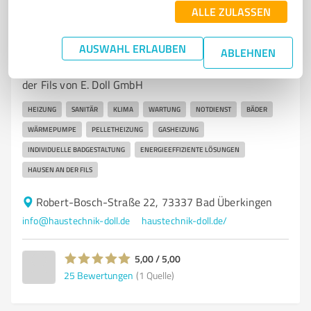
ALLE ZULASSEN
7
Handwerk
E. Doll GmbH Heizung & Sanitär
AUSWAHL ERLAUBEN
ABLEHNEN
Heizung und Sanitär Dienstleistungen in Hausen an
der Fils von E. Doll GmbH
HEIZUNG
SANITÄR
KLIMA
WARTUNG
NOTDIENST
BÄDER
WÄRMEPUMPE
PELLETHEIZUNG
GASHEIZUNG
INDIVIDUELLE BADGESTALTUNG
ENERGIEEFFIZIENTE LÖSUNGEN
HAUSEN AN DER FILS
Robert-Bosch-Straße 22, 73337 Bad Überkingen
info@haustechnik-doll.de
haustechnik-doll.de/
5,00 / 5,00
25
Bewertungen
(1 Quelle)