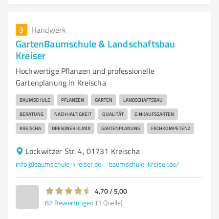
3
Handwerk
GartenBaumschule & Landschaftsbau
Kreiser
Hochwertige Pflanzen und professionelle
Gartenplanung in Kreischa
BAUMSCHULE
PFLANZEN
GARTEN
LANDSCHAFTSBAU
BERATUNG
NACHHALTIGKEIT
QUALITÄT
EINKAUFSGARTEN
KREISCHA
DRESDNER KLIMA
GARTENPLANUNG
FACHKOMPETENZ
Lockwitzer Str. 4, 01731 Kreischa
info@baumschule-kreiser.de
baumschule-kreiser.de/
4,70 / 5,00
82
Bewertungen
(1 Quelle)