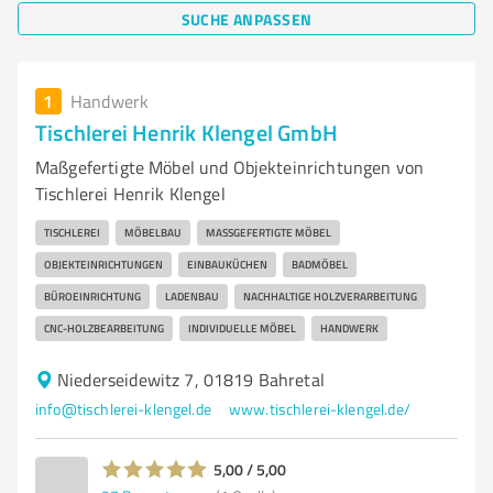
SUCHE ANPASSEN
1
Handwerk
Tischlerei Henrik Klengel GmbH
Maßgefertigte Möbel und Objekteinrichtungen von
Tischlerei Henrik Klengel
TISCHLEREI
MÖBELBAU
MASSGEFERTIGTE MÖBEL
OBJEKTEINRICHTUNGEN
EINBAUKÜCHEN
BADMÖBEL
BÜROEINRICHTUNG
LADENBAU
NACHHALTIGE HOLZVERARBEITUNG
CNC-HOLZBEARBEITUNG
INDIVIDUELLE MÖBEL
HANDWERK
Niederseidewitz 7, 01819 Bahretal
info@tischlerei-klengel.de
www.tischlerei-klengel.de/
5,00 / 5,00