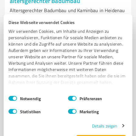
altersgerechter Badumbau
Altersgerechter Badumbau und Kaminbau in Heidenau
- esycor GmbH
Diese Webseite verwendet Cookies
ALTERSGERECHTER BADUMBAU
KAMINBAU
BARRIEREFREIES BAD
Wir verwenden Cookies, um Inhalte und Anzeigen zu
personalisieren, Funktionen für soziale Medien anbieten zu
KAMINE
KAMINÖFEN
KACHELÖFEN
INDIVIDUELLE BERATUNG
können und die Zugriffe auf unsere Website zu analysieren.
BADSANIERUNG
HEIZUNG
SANITÄR
FÖRDERMÖGLICHKEITEN
Außerdem geben wir Informationen zu Ihrer Verwendung
HEIDENAU
unserer Website an unsere Partner für soziale Medien,
Werbung und Analysen weiter. Unsere Partner führen diese
Ringstraße 15, 01809 Heidenau
Informationen möglicherweise mit weiteren Daten
zusammen, die Sie ihnen bereitgestellt haben oder die sie im
info@esycor.de
www.esycor.de/
Rahmen Ihrer Nutzung der Dienste gesammelt haben.
4,90 / 5,00
Einwilligungsauswahl
Impressum
|
Datenschutzbestimmungen
Notwendig
Präferenzen
31
Bewertungen
(1 Quelle)
Statistiken
Marketing
Details zeigen
7
Handwerk