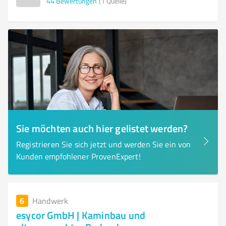
44
Bewertungen
(1 Quelle)
Sie möchten auch hier gelistet werden?
Registrieren Sie sich jetzt und werden Sie ein von
Kunden empfohlener ProvenExpert!
6
Handwerk
esycor GmbH | Kaminbau und