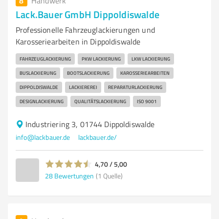
8
Handwerk
Lack.Bauer GmbH Dippoldiswalde
Professionelle Fahrzeuglackierungen und
Karosseriearbeiten in Dippoldiswalde
FAHRZEUGLACKIERUNG
PKW LACKIERUNG
LKW LACKIERUNG
BUSLACKIERUNG
BOOTSLACKIERUNG
KAROSSERIEARBEITEN
DIPPOLDISWALDE
LACKIEREREI
REPARATURLACKIERUNG
DESIGNLACKIERUNG
QUALITÄTSLACKIERUNG
ISO 9001
Industriering 3, 01744 Dippoldiswalde
info@lackbauer.de
lackbauer.de/
4,70 / 5,00
28
Bewertungen
(1 Quelle)