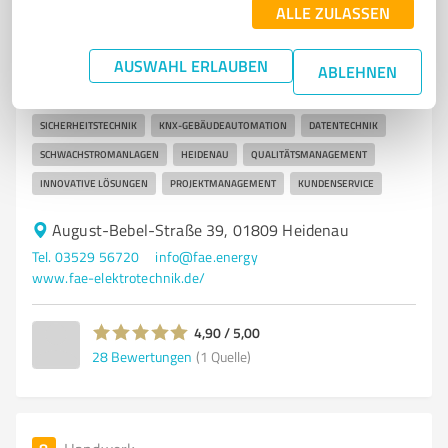
FAE Elektrotechnik GmbH & Co. KG
ALLE ZULASSEN
FAE Elektrotechnik - Ihr Partner für Elektroinstallation
und Schaltanlagenbau
AUSWAHL ERLAUBEN
ABLEHNEN
ELEKTROTECHNIK
ELEKTROINSTALLATION
SCHALTANLAGENBAU
SICHERHEITSTECHNIK
KNX-GEBÄUDEAUTOMATION
DATENTECHNIK
SCHWACHSTROMANLAGEN
HEIDENAU
QUALITÄTSMANAGEMENT
INNOVATIVE LÖSUNGEN
PROJEKTMANAGEMENT
KUNDENSERVICE
August-Bebel-Straße 39, 01809 Heidenau
Tel. 03529 56720
info@fae.energy
www.fae-elektrotechnik.de/
4,90 / 5,00
28
Bewertungen
(1 Quelle)