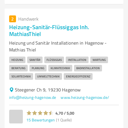
2
Handwerk
Heizung-Sanitär-Flüssiggas Inh.
MathiasThiel
Heizung und Sanitär Installationen in Hagenow -
Mathias Thiel
HEIZUNG
SANITÄR
FLÜSSIGGAS
INSTALLATION
WARTUNG
BERATUNG
PLANUNG
KLIMATECHNIK
BADINSTALLATION
SOLARTECHNIK
UMWELTTECHNIK
ENERGIEEFFIZIENZ
Steegener Ch 9, 19230 Hagenow
info@heizung-hagenow.de
www.heizung-hagenow.de/
4,70 / 5,00
15
Bewertungen
(1 Quelle)