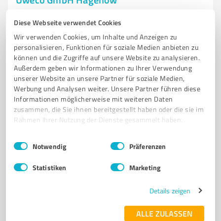
Uweco GmbH - Ihr Partner für Stahl- und Anlagenbau
Diese Webseite verwendet Cookies
in Granzin
Wir verwenden Cookies, um Inhalte und Anzeigen zu
METALLBAU
STAHLBAU
ANLAGENBAU
METALLKONSTRUKTIONEN
personalisieren, Funktionen für soziale Medien anbieten zu
können und die Zugriffe auf unsere Website zu analysieren.
BALKONE
ZÄUNE
GELÄNDER
TREPPEN
BRÜSTUNGEN
Außerdem geben wir Informationen zu Ihrer Verwendung
QUALITÄT
SICHERHEIT
GRANZIN
unserer Website an unsere Partner für soziale Medien,
Werbung und Analysen weiter. Unsere Partner führen diese
Dorfstraße 3A, 19230 Hagenow
Informationen möglicherweise mit weiteren Daten
zusammen, die Sie ihnen bereitgestellt haben oder die sie im
uweco-granzin@web.de
www.uweco-granzin.de/
Rahmen Ihrer Nutzung der Dienste gesammelt haben.
4,40 / 5,00
Einwilligungsauswahl
Impressum
|
Datenschutzbestimmungen
Notwendig
Präferenzen
7
Bewertungen
(1 Quelle)
Statistiken
Marketing
Details zeigen
7
Handwerk
Fliesenlegermeister Raik Wiechmann
ALLE ZULASSEN