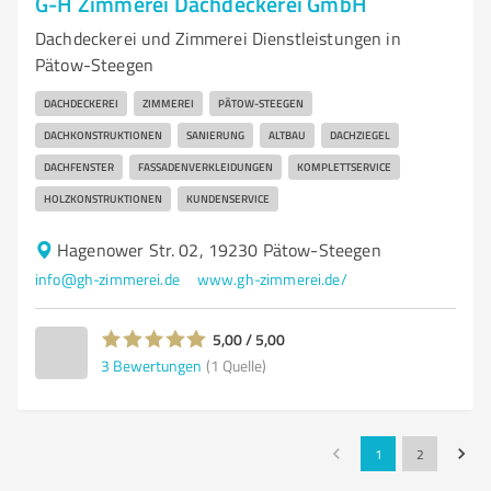
G-H Zimmerei Dachdeckerei GmbH
Dachdeckerei und Zimmerei Dienstleistungen in
Pätow-Steegen
DACHDECKEREI
ZIMMEREI
PÄTOW-STEEGEN
DACHKONSTRUKTIONEN
SANIERUNG
ALTBAU
DACHZIEGEL
DACHFENSTER
FASSADENVERKLEIDUNGEN
KOMPLETTSERVICE
HOLZKONSTRUKTIONEN
KUNDENSERVICE
Hagenower Str. 02, 19230 Pätow-Steegen
info@gh-zimmerei.de
www.gh-zimmerei.de/
5,00 / 5,00
3
Bewertungen
(1 Quelle)
1
2