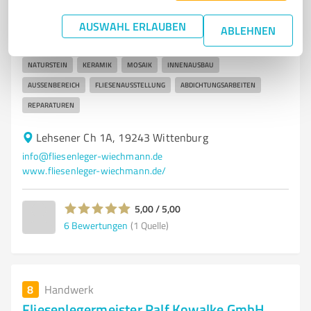
Fliesenlegermeister Raik Wiechmann - Ihr Partner für
Fliesenverlegung in Wittenb
AUSWAHL ERLAUBEN
ABLEHNEN
FLIESENLEGER
FLIESENVERLEGUNG
BADGESTALTUNG
WITTENBURG
NATURSTEIN
KERAMIK
MOSAIK
INNENAUSBAU
AUSSENBEREICH
FLIESENAUSSTELLUNG
ABDICHTUNGSARBEITEN
REPARATUREN
Lehsener Ch 1A, 19243 Wittenburg
info@fliesenleger-wiechmann.de
www.fliesenleger-wiechmann.de/
5,00 / 5,00
6
Bewertungen
(1 Quelle)
8
Handwerk
Fliesenlegermeister Ralf Kowalke GmbH