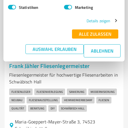
info@sw-projektentwicklung.com
Statistiken
Marketing
sw-projektentwicklung.com/
Details zeigen
4,80 / 5,00
43
Bewertungen
(1 Quelle)
ALLE ZULASSEN
AUSWAHL ERLAUBEN
ABLEHNEN
7
Handwerk
Frank Jähler Fliesenlegermeister
Fliesenlegermeister für hochwertige Fliesenarbeiten in
Schwäbisch Hall
FLIESENLEGER
FLIESENVERLEGUNG
SANIERUNG
MODERNISIERUNG
NEUBAU
FLIESENAUSSTELLUNG
HEIMWERKERBEDARF
FLIESEN
QUALITÄT
BERATUNG
DIY
SCHWÄBISCH HALL
Maria-Goeppert-Mayer-Straße 3, 74523