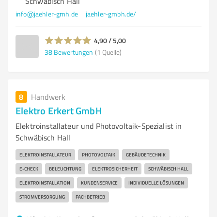
Schwäbisch Hall
info@jaehler-gmh.de
jaehler-gmbh.de/
4,90 / 5,00
38
Bewertungen
(1 Quelle)
8
Handwerk
Elektro Erkert GmbH
Elektroinstallateur und Photovoltaik-Spezialist in
Schwäbisch Hall
ELEKTROINSTALLATEUR
PHOTOVOLTAIK
GEBÄUDETECHNIK
E-CHECK
BELEUCHTUNG
ELEKTROSICHERHEIT
SCHWÄBISCH HALL
ELEKTROINSTALLATION
KUNDENSERVICE
INDIVIDUELLE LÖSUNGEN
STROMVERSORGUNG
FACHBETRIEB