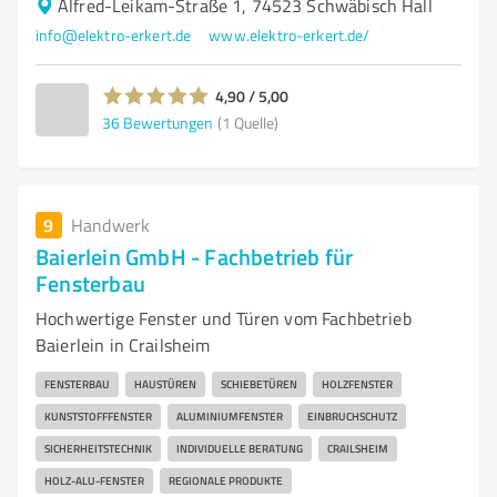
Alfred-Leikam-Straße 1, 74523 Schwäbisch Hall
info@elektro-erkert.de
www.elektro-erkert.de/
4,90 / 5,00
36
Bewertungen
(1 Quelle)
9
Handwerk
Baierlein GmbH - Fachbetrieb für
Fensterbau
Hochwertige Fenster und Türen vom Fachbetrieb
Baierlein in Crailsheim
FENSTERBAU
HAUSTÜREN
SCHIEBETÜREN
HOLZFENSTER
KUNSTSTOFFFENSTER
ALUMINIUMFENSTER
EINBRUCHSCHUTZ
SICHERHEITSTECHNIK
INDIVIDUELLE BERATUNG
CRAILSHEIM
HOLZ-ALU-FENSTER
REGIONALE PRODUKTE