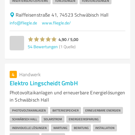
INSEKTENSCHUTZSYSTEME
TÜRLÖSUNGEN
FENSTERLÖSUNGEN
Raiffeisenstraße 41, 74523 Schwäbisch Hall
info@fliegle.de
www.fliegle.de/
4,90 / 5,00
54
Bewertungen
(1 Quelle)
4
Handwerk
Elektro Lingscheidt GmbH
Photovoltaikanlagen und erneuerbare Energielösungen
in Schwäbisch Hall
PHOTOVOLTAIKANLAGEN
BATTERIESPEICHER
ERNEUERBARE ENERGIEN
SCHWÄBISCH HALL
SOLARSTROM
ENERGIEEINSPARUNG
INDIVIDUELLE LÖSUNGEN
WARTUNG
BERATUNG
INSTALLATION