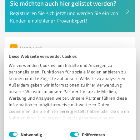
Sie möchten auch hier gelistet werden?
Registrieren Sie sich jetzt und werden Sie ein von
Kunden empfohlener ProvenExpert!
6
Handwerk
SW Projektentwicklung und Dienstleistungs
Diese Webseite verwendet Cookies
GmbH
Wir verwenden Cookies, um Inhalte und Anzeigen zu
personalisieren, Funktionen für soziale Medien anbieten zu
Photovoltaikanlagen und Solarenergie-Lösungen in
können und die Zugriffe auf unsere Website zu analysieren.
Schwäbisch Hall
Außerdem geben wir Informationen zu Ihrer Verwendung
unserer Website an unsere Partner für soziale Medien,
PHOTOVOLTAIK
SOLARENERGIE
PHOTOVOLTAIKANLAGEN
Werbung und Analysen weiter. Unsere Partner führen diese
SCHWÄBISCH HALL
INDIVIDUELLE LÖSUNGEN
KOSTENEINSPARUNGEN
Informationen möglicherweise mit weiteren Daten
zusammen, die Sie ihnen bereitgestellt haben oder die sie im
NACHHALTIGKEIT
GEWERBLICHE ANLAGEN
PLANUNG
MONTAGE
Rahmen Ihrer Nutzung der Dienste gesammelt haben.
ENERGIEBERATUNG
INVESTITIONSABSCHLAGSBETRÄGE
Einwilligungsauswahl
Impressum
|
Datenschutzbestimmungen
Notwendig
Präferenzen
Luckenbacher Str. 35, 74523 Schwäbisch Hall