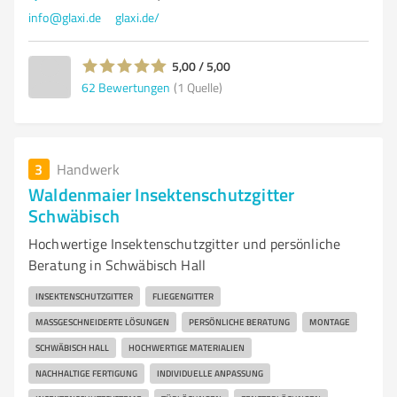
info@glaxi.de
glaxi.de/
5,00 / 5,00
62
Bewertungen
(1 Quelle)
3
Handwerk
Waldenmaier Insektenschutzgitter
Schwäbisch
Hochwertige Insektenschutzgitter und persönliche
Beratung in Schwäbisch Hall
INSEKTENSCHUTZGITTER
FLIEGENGITTER
MASSGESCHNEIDERTE LÖSUNGEN
PERSÖNLICHE BERATUNG
MONTAGE
SCHWÄBISCH HALL
HOCHWERTIGE MATERIALIEN
NACHHALTIGE FERTIGUNG
INDIVIDUELLE ANPASSUNG