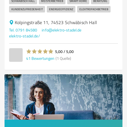
SCHWÄBISCH HALL
MEISTERBETRIEB
SMART HOME
BERATUNG
KUNDENZUFRIEDENHEIT
ENERGIEEFFIZIENZ
ELEKTROFACHBETRIEB
Kolpingstraße 11, 74523 Schwäbisch Hall
Tel. 0791 84580
info@elektro-stadel.de
elektro-stadel.de/
5,00 / 5,00
41
Bewertungen
(1 Quelle)