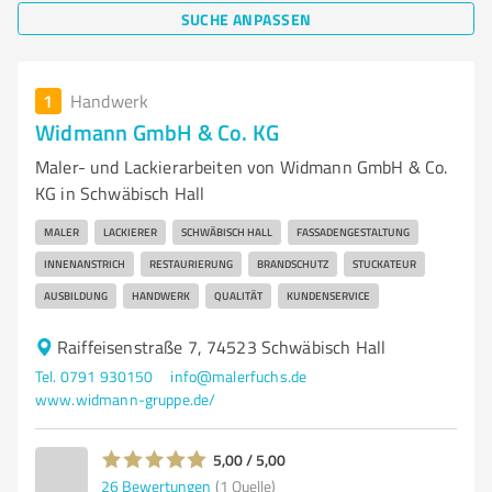
SUCHE ANPASSEN
1
Handwerk
Widmann GmbH & Co. KG
Maler- und Lackierarbeiten von Widmann GmbH & Co.
KG in Schwäbisch Hall
MALER
LACKIERER
SCHWÄBISCH HALL
FASSADENGESTALTUNG
INNENANSTRICH
RESTAURIERUNG
BRANDSCHUTZ
STUCKATEUR
AUSBILDUNG
HANDWERK
QUALITÄT
KUNDENSERVICE
Raiffeisenstraße 7, 74523 Schwäbisch Hall
Tel. 0791 930150
info@malerfuchs.de
www.widmann-gruppe.de/
5,00 / 5,00
26
Bewertungen
(1 Quelle)