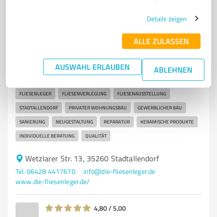
Details zeigen
7
Handwerk
ALLE ZULASSEN
Patrick Schicha - DIE FLIESENLEGER GmbH
Fliesenleger in Stadtallendorf – Ihr Meisterbetrieb für
AUSWAHL ERLAUBEN
ABLEHNEN
Fliesenverlegung
FLIESENLEGER
FLIESENVERLEGUNG
FLIESENAUSSTELLUNG
STADTALLENDORF
PRIVATER WOHNUNGSBAU
GEWERBLICHER BAU
SANIERUNG
NEUGESTALTUNG
REPARATUR
KERAMISCHE PRODUKTE
INDIVIDUELLE BERATUNG
QUALITÄT
Wetzlarer Str. 13, 35260 Stadtallendorf
Tel. 06428 4417670
info@die-fliesenleger.de
www.die-fliesenleger.de/
4,80 / 5,00