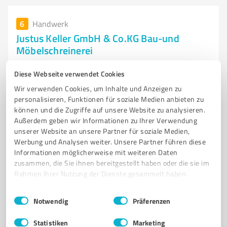
6
Handwerk
Justus Keller GmbH & Co.KG Bau-und
Möbelschreinerei
Bautischlerei und Möbelschreinerei in Marburg -
Diese Webseite verwendet Cookies
Justus Keller GmbH & Co.KG
Wir verwenden Cookies, um Inhalte und Anzeigen zu
BAUTISCHLEREI
ROLLLADENBAU
EINBRUCHSCHUTZ
personalisieren, Funktionen für soziale Medien anbieten zu
können und die Zugriffe auf unsere Website zu analysieren.
INSEKTENSCHUTZ
TISCHLERINNUNG
MÖBELBAU
Außerdem geben wir Informationen zu Ihrer Verwendung
INDIVIDUELLE LÖSUNGEN
HANDWERKLICHE QUALITÄT
MARBURG
unserer Website an unsere Partner für soziale Medien,
Werbung und Analysen weiter. Unsere Partner führen diese
SCHREINERMEISTER
AUSBILDUNG
KUNDENZUFRIEDENHEIT
Informationen möglicherweise mit weiteren Daten
zusammen, die Sie ihnen bereitgestellt haben oder die sie im
Lintzingsweg 15, 35043 Marburg
Rahmen Ihrer Nutzung der Dienste gesammelt haben.
info@justus-keller.de
www.justus-keller.de/
Einwilligungsauswahl
Impressum
|
Datenschutzbestimmungen
Notwendig
Präferenzen
4,80 / 5,00
23
Bewertungen
(1 Quelle)
Statistiken
Marketing