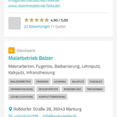
info@steinmetzbetrieb-feike.de
www.steinmetzbetrieb-feike.de/
4,90 / 5,00
22
Bewertungen
(1 Quelle)
4
Handwerk
Malerbetrieb Balzer
Malerarbeiten, Fugenlos, Badsanierung, Lehmputz,
Kalkputz, Infrarotheizung
MALERARBEITEN
FASSADEN
LEHMBAU
KALKPUTZ
FUGENLOS
INFRAROTHEIZUNG
DESIGNTAPETEN
BODENBELÄGE
TROCKENBAU
LED BELEUCHTUNG
KOMPLETTSANIERUNG
Roßdorfer Straße 28, 35043 Marburg
Tel. +49 64242998
info@maler-balzer.de