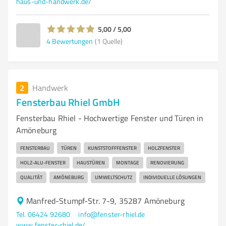
haus-und-handwerk.de/
5,00 / 5,00
4
Bewertungen
(1 Quelle)
2
Handwerk
Fensterbau Rhiel GmbH
Fensterbau Rhiel - Hochwertige Fenster und Türen in
Amöneburg
FENSTERBAU
TÜREN
KUNSTSTOFFFENSTER
HOLZFENSTER
HOLZ-ALU-FENSTER
HAUSTÜREN
MONTAGE
RENOVIERUNG
QUALITÄT
AMÖNEBURG
UMWELTSCHUTZ
INDIVIDUELLE LÖSUNGEN
Manfred-Stumpf-Str. 7-9, 35287 Amöneburg
Tel. 06424 92680
info@fenster-rhiel.de
www.fenster-rhiel.de/