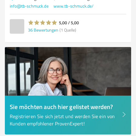
info@tb-schmuck.de
www.tb-schmuck.de/
5,00 / 5,00
36
Bewertungen
(1 Quelle)
Sie möchten auch hier gelistet werden?
Registrieren Sie sich jetzt und werden Sie ein von
Kunden empfohlener ProvenExpert!