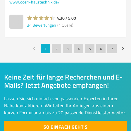
www.doerr-haustechnik.de/
4,30 / 5,00
34
Bewertungen
(1 Quelle)
1
2
3
4
5
6
7
Keine Zeit für lange Recherchen und E-
Mails? Jetzt Angebote empfangen!
Lassen Sie sich einfach von passenden Experten in Ihrer
Nähe kontaktieren! Wir leiten Ihr Anliegen aus einem
kurzen Formular an bis zu 20 passende Dienstleister weiter.
SO EINFACH GEHT'S