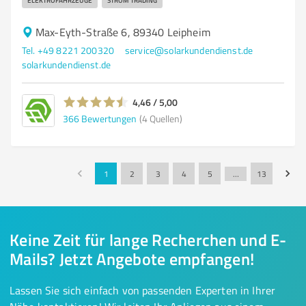
ELEKTROFAHRZEUGE
STROM TRADING
Max-Eyth-Straße 6, 89340 Leipheim
Tel. +49 8221 200320
service@solarkundendienst.de
solarkundendienst.de
4,46 / 5,00
366
Bewertungen
(4 Quellen)
1
2
3
4
5
…
13
Keine Zeit für lange Recherchen und E-
Mails? Jetzt Angebote empfangen!
Lassen Sie sich einfach von passenden Experten in Ihrer