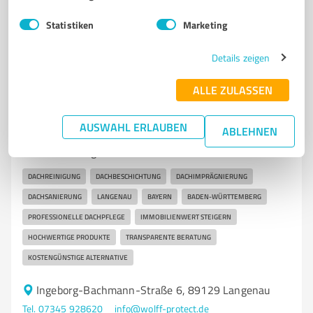
60
Bewertungen
(1 Quelle)
Statistiken
Marketing
Details zeigen
7
Handwerk
ALLE ZULASSEN
WOLFF ProTect GmbH: Dachbeschichtung &
Dachreinigung
AUSWAHL ERLAUBEN
ABLEHNEN
Dachreinigung und Dachbeschichtung von WOLFF
ProTect in Langenau
DACHREINIGUNG
DACHBESCHICHTUNG
DACHIMPRÄGNIERUNG
DACHSANIERUNG
LANGENAU
BAYERN
BADEN-WÜRTTEMBERG
PROFESSIONELLE DACHPFLEGE
IMMOBILIENWERT STEIGERN
HOCHWERTIGE PRODUKTE
TRANSPARENTE BERATUNG
KOSTENGÜNSTIGE ALTERNATIVE
Ingeborg-Bachmann-Straße 6, 89129 Langenau
Tel. 07345 928620
info@wolff-protect.de