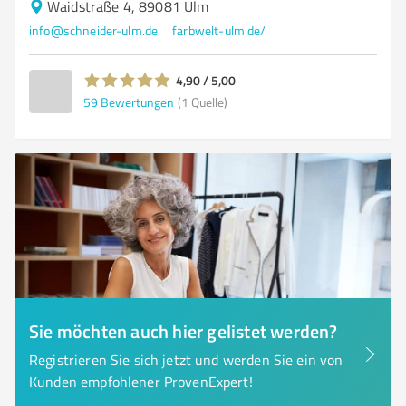
Waidstraße 4, 89081 Ulm
info@schneider-ulm.de
farbwelt-ulm.de/
4,90 / 5,00
59
Bewertungen
(1 Quelle)
Sie möchten auch hier gelistet werden?
Registrieren Sie sich jetzt und werden Sie ein von
Kunden empfohlener ProvenExpert!