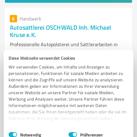
6
Handwerk
Autosattlerei OSCHWALD Inh. Michael
Kruse e.K.
Professionelle Autopolsterei und Sattlerarbeiten in
Unterelchingen
Diese Webseite verwendet Cookies
AUTOSATTLEREI
AUTOPOLSTEREI
INNENAUSSTATTUNG
Wir verwenden Cookies, um Inhalte und Anzeigen zu
CABRIOVERDECKE
OLDTIMER
POLSTERARBEITEN
MOTORRÄDER
personalisieren, Funktionen für soziale Medien anbieten zu
können und die Zugriffe auf unsere Website zu analysieren.
SATTLERARBEITEN
UNTERELCHINGEN
FAHRZEUGRESTAURIERUNG
Außerdem geben wir Informationen zu Ihrer Verwendung
INDIVIDUELLE LÖSUNGEN
KUNDENSERVICE
unserer Website an unsere Partner für soziale Medien,
Werbung und Analysen weiter. Unsere Partner führen diese
Gewerbestraße 24, 89275 Elchingen
Informationen möglicherweise mit weiteren Daten
Tel. 07308 9291720
mail@autosattlerei-oschwald.de
zusammen, die Sie ihnen bereitgestellt haben oder die sie im
www.autosattlerei-oschwald.de/
Rahmen Ihrer Nutzung der Dienste gesammelt haben.
Einwilligungsauswahl
Impressum
|
Datenschutzbestimmungen
Notwendig
Präferenzen
4,90 / 5,00