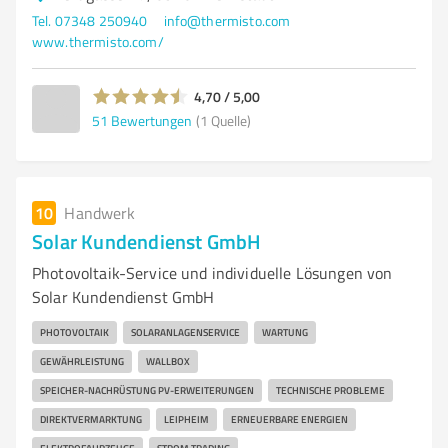
Tel. 07348 250940
info@thermisto.com
www.thermisto.com/
4,70 / 5,00
51
Bewertungen
(1 Quelle)
10
Handwerk
Solar Kundendienst GmbH
Photovoltaik-Service und individuelle Lösungen von
Solar Kundendienst GmbH
PHOTOVOLTAIK
SOLARANLAGENSERVICE
WARTUNG
GEWÄHRLEISTUNG
WALLBOX
SPEICHER-NACHRÜSTUNG PV-ERWEITERUNGEN
TECHNISCHE PROBLEME
DIREKTVERMARKTUNG
LEIPHEIM
ERNEUERBARE ENERGIEN