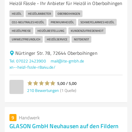
Heizöl Fässle - Ihr Anbieter für Heizöl in Oberboihingen
HEIZÖL
HEIZÖLANBIETER
OBERBOIHINGEN
CO2-NEUTRALES HEIZÖL
PREMIUMHEIZÖL
SCHWEFELARMES HEIZÖL
HEIZÖLPREISE
HEIZÖLBESTELLUNG
KUNDENZUFRIEDENHEIT
UMWELTFREUNDLICH
HEIZÖLSERVICE
NOTDIENST
Nürtinger Str. 78, 72644 Oberboihingen
Tel. 07022 2423900
mail@ite-gmbh.de
xn--heizl-fssle-r8a4u.de/
5,00 / 5,00
210
Bewertungen
(1 Quelle)
9
Handwerk
GLASON GmbH Neuhausen auf den Fildern