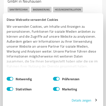
GmbH in Neuhausen
SANITÄRTECHNIK
BADSANIERUNG
HEIZUNGSINSTALLATION
LÜFTUNGSTECHNIK
HAUSTECHNIK
WARTUNG
NEUBAU
UMBAU
Diese Webseite verwendet Cookies
MODERNISIERUNG
INDIVIDUELLE BERATUNG
Wir verwenden Cookies, um Inhalte und Anzeigen zu
HANDWERKLICHE QUALITÄT
NEUHAUSEN
personalisieren, Funktionen für soziale Medien anbieten zu
können und die Zugriffe auf unsere Website zu analysieren.
Seestraße 13, 73765 Neuhausen auf den Fildern
Außerdem geben wir Informationen zu Ihrer Verwendung
unserer Website an unsere Partner für soziale Medien,
info@romero-sanitaer.de
romero-sanitaer.de/
Werbung und Analysen weiter. Unsere Partner führen diese
Informationen möglicherweise mit weiteren Daten
4,80 / 5,00
zusammen, die Sie ihnen bereitgestellt haben oder die sie im
45
Bewertungen
(1 Quelle)
Rahmen Ihrer Nutzung der Dienste gesammelt haben.
Einwilligungsauswahl
Impressum
|
Datenschutzbestimmungen
Notwendig
Präferenzen
7
Handwerk
Statistiken
Marketing
Brändle & Martel Fliesen- und
Natursteinverlegung
Details zeigen