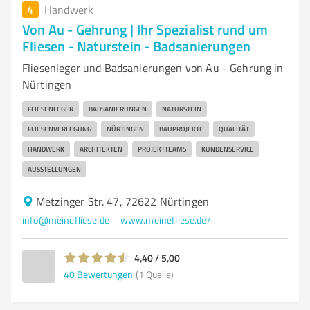
4
Handwerk
Von Au - Gehrung | Ihr Spezialist rund um
Fliesen - Naturstein - Badsanierungen
Fliesenleger und Badsanierungen von Au - Gehrung in
Nürtingen
FLIESENLEGER
BADSANIERUNGEN
NATURSTEIN
FLIESENVERLEGUNG
NÜRTINGEN
BAUPROJEKTE
QUALITÄT
HANDWERK
ARCHITEKTEN
PROJEKTTEAMS
KUNDENSERVICE
AUSSTELLUNGEN
Metzinger Str. 47, 72622 Nürtingen
info@meinefliese.de
www.meinefliese.de/
4,40 / 5,00
40
Bewertungen
(1 Quelle)