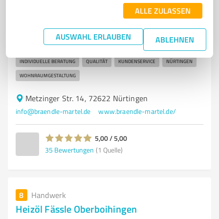
Fliesenleger Meisterbetrieb für Fliesen- und
ALLE ZULASSEN
Natursteinverlegung in Nürtingen
FLIESENLEGER
FLIESENVERLEGUNG
NATURSTEIN
BADEZIMMER
AUSWAHL ERLAUBEN
ABLEHNEN
KÜCHEN
RENOVIERUNG
MEISTERBETRIEB
INDIVIDUELLE BERATUNG
QUALITÄT
KUNDENSERVICE
NÜRTINGEN
WOHNRAUMGESTALTUNG
Metzinger Str. 14, 72622 Nürtingen
info@braendle-martel.de
www.braendle-martel.de/
5,00 / 5,00
35
Bewertungen
(1 Quelle)
8
Handwerk
Heizöl Fässle Oberboihingen