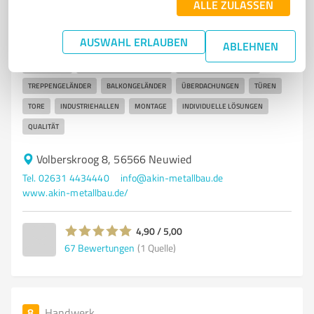
Akin Metallbau GmbH & Co. KG
ALLE ZULASSEN
Hochwertige Metallbauarbeiten und
Pulverbeschichtungen in Neuwied
AUSWAHL ERLAUBEN
ABLEHNEN
METALLBAU
EDELSTAHLVERARBEITUNG
PULVERBESCHICHTUNG
TREPPENGELÄNDER
BALKONGELÄNDER
ÜBERDACHUNGEN
TÜREN
TORE
INDUSTRIEHALLEN
MONTAGE
INDIVIDUELLE LÖSUNGEN
QUALITÄT
Volberskroog 8, 56566 Neuwied
Tel. 02631 4434440
info@akin-metallbau.de
www.akin-metallbau.de/
4,90 / 5,00
67
Bewertungen
(1 Quelle)
8
Handwerk