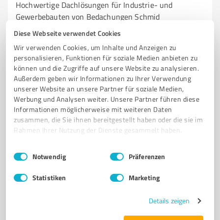
Hochwertige Dachlösungen für Industrie- und
Gewerbebauten von Bedachungen Schmid
Diese Webseite verwendet Cookies
DACHDECKER
BEDACHUNGEN
INDUSTRIEBEDACHUNGEN
Wir verwenden Cookies, um Inhalte und Anzeigen zu
FLACHDACHBAU
GEWERBEBAUTEN
QUALITÄT
ZUVERLÄSSIGKEIT
personalisieren, Funktionen für soziale Medien anbieten zu
PROZESSSICHERHEIT
FACHPERSONAL
TRANSPARENTE ANGEBOTE
können und die Zugriffe auf unsere Website zu analysieren.
TERMINGERECHTE FERTIGSTELLUNG
KUNDENSERVICE
Außerdem geben wir Informationen zu Ihrer Verwendung
unserer Website an unsere Partner für soziale Medien,
Kärlicher Str. 5, 56575 Weißenthurm
Werbung und Analysen weiter. Unsere Partner führen diese
Informationen möglicherweise mit weiteren Daten
Tel. 02637 944330
info@bedachungen-schmidt.com
zusammen, die Sie ihnen bereitgestellt haben oder die sie im
bedachungen-schmidt.com/
Rahmen Ihrer Nutzung der Dienste gesammelt haben.
4,93 / 5,00
Einwilligungsauswahl
Impressum
|
Datenschutzbestimmungen
Notwendig
Präferenzen
164
Bewertungen
(2 Quellen)
Statistiken
Marketing
Details zeigen
7
Handwerk