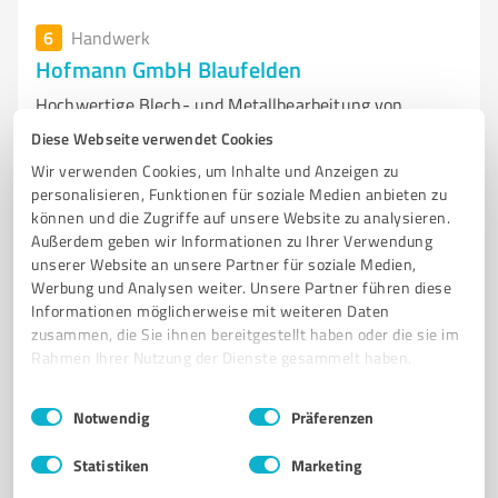
6
Handwerk
Hofmann GmbH Blaufelden
Hochwertige Blech- und Metallbearbeitung von
Hofmann GmbH in Blaufelden
Diese Webseite verwendet Cookies
Wir verwenden Cookies, um Inhalte und Anzeigen zu
METALLBAU
BLECHBEARBEITUNG
ANLAGENBAU
APPARATEBAU
personalisieren, Funktionen für soziale Medien anbieten zu
QUALITÄT
KONSTRUKTION
INNOVATION
PRÄZISION
können und die Zugriffe auf unsere Website zu analysieren.
KUNDENSERVICE
BLAUFELDEN
FACHBETRIEB
Außerdem geben wir Informationen zu Ihrer Verwendung
unserer Website an unsere Partner für soziale Medien,
METALLVERARBEITUNG
Werbung und Analysen weiter. Unsere Partner führen diese
Informationen möglicherweise mit weiteren Daten
Im Pfandwasen 3, 74572 Blaufelden
zusammen, die Sie ihnen bereitgestellt haben oder die sie im
Tel. 07953 98890
mail@hofmann-blech.de
Rahmen Ihrer Nutzung der Dienste gesammelt haben.
hofmann-blech.de/
Einwilligungsauswahl
Impressum
|
Datenschutzbestimmungen
Notwendig
Präferenzen
4,90 / 5,00
20
Bewertungen
(1 Quelle)
Statistiken
Marketing