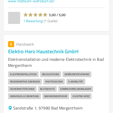
www.holzteam-wolfsbuch.de/
5,00 / 5,00
1
Bewertung
(1 Quelle)
5
Handwerk
Elektro Herz Haustechnik GmbH
Elektroinstallation und moderne Elektrotechnik in Bad
Mergentheim
ELEKTROINSTALLATION
BELEUCHTUNG
GEBÄUDESTEUERUNG
REGENERATIVE ENERGIEN
PHOTOVOLTAIK
E-MOBILITÄT
SICHERHEITSTECHNIK
BLITZSCHUTZ
EINBRUCHMELDEANLAGEN
INDIVIDUELLE BERATUNG
BAD MERGENTHEIM
ELEKTRO HERZ
Sandstraße 1, 97980 Bad Mergentheim