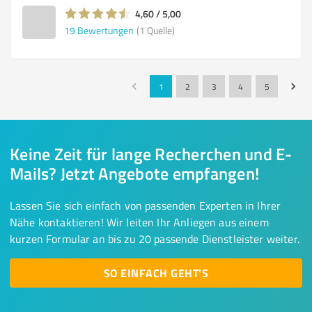
4,60 / 5,00
19
Bewertungen
(1 Quelle)
1
2
3
4
5
Keine Zeit für lange Recherchen und E-
Mails? Jetzt Angebote empfangen!
Lassen Sie sich einfach von passenden Experten in Ihrer
Nähe kontaktieren! Wir leiten Ihr Anliegen aus einem
kurzen Formular an bis zu 20 passende Dienstleister weiter.
SO EINFACH GEHT'S