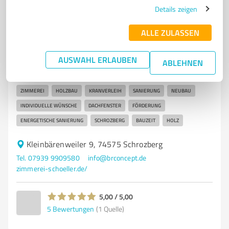
Details zeigen
7
Handwerk
ALLE ZULASSEN
Zimmerei Holzbau Kranverleih W. Schöller
AUSWAHL ERLAUBEN
Zimmerei Holzbau Kranverleih W. Schöller - Ihr
ABLEHNEN
Partner für Holzbau und Sanierung
ZIMMEREI
HOLZBAU
KRANVERLEIH
SANIERUNG
NEUBAU
INDIVIDUELLE WÜNSCHE
DACHFENSTER
FÖRDERUNG
ENERGETISCHE SANIERUNG
SCHROZBERG
BAUZEIT
HOLZ
Kleinbärenweiler 9, 74575 Schrozberg
Tel. 07939 9909580
info@brconcept.de
zimmerei-schoeller.de/
5,00 / 5,00
5
Bewertungen
(1 Quelle)