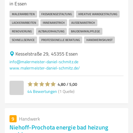
in Essen
MALERARBEITEN
FASSADENGESTALTUNG
KREATIVE WANDGESTALTUNG
LACKIERARBEITEN
INNENANSTRICH
AUSSENANSTRICH
RENOVIERUNG
ALTBAUERHALTUNG
BAUDENKMALPFLEGE
SCHNELLSERVICE
PROFESSIONELLE BERATUNG
HANDWERKSKUNST
Kesselstraße 29, 45355 Essen
info@malermeister-daniel-schmitz.de
www.malermeister-daniel-schmitz.de/
4,80 / 5,00
44
Bewertungen
(1 Quelle)
9
Handwerk
Niehoff-Prochota energie bad heizung