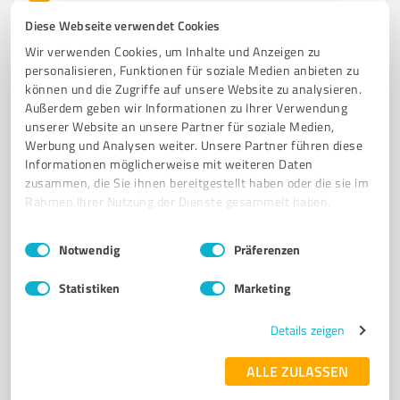
Muka-Werk | Dein Handwerker
Diese Webseite verwendet Cookies
Muka-Werk | Dein Handwerker – Professioneller
Wir verwenden Cookies, um Inhalte und Anzeigen zu
Service für Handwerk in NRW
personalisieren, Funktionen für soziale Medien anbieten zu
können und die Zugriffe auf unsere Website zu analysieren.
HANDWERKER
MALERARBEITEN
BODENBELÄGE
TROCKENBAU
Außerdem geben wir Informationen zu Ihrer Verwendung
ENTRÜMPELUNG
unserer Website an unsere Partner für soziale Medien,
Werbung und Analysen weiter. Unsere Partner führen diese
Bebelstraße 179, 46049 Oberhausen
Informationen möglicherweise mit weiteren Daten
zusammen, die Sie ihnen bereitgestellt haben oder die sie im
info@muka-werk.de
www.muka-werk.de/
Rahmen Ihrer Nutzung der Dienste gesammelt haben.
5,00 / 5,00
Einwilligungsauswahl
Impressum
|
Datenschutzbestimmungen
Notwendig
Präferenzen
1
Bewertung
(1 Quelle)
Statistiken
Marketing
Details zeigen
7
Handwerk
Renovierung-MW - Mariusz Wachecki -
ALLE ZULASSEN
www.renovierung-mw.de