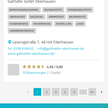
Gallhöfer GmbH Oberhausen
BEDACHUNGSFACHHANDEL
DACHBAUSTOFFE
FASSADENBAUSTOFFE
OBERHAUSEN
DACHZIEGEL
DÄMMSTOFFE
BAUPRODUKTE
KUNDENSERVICE
FACHBERATUNG
AUSSTELLUNG
LAGER
HANDWERKERSERVICE
Lessingstraße 7, 46149 Oberhausen
Tel. 0208 656920
info@gallhoefer-oberhausen.de
www.gallhoefer-oberhausen.de/
4,50 / 5,00
70
Bewertungen
(1 Quelle)
1
2
3
4
5
…
61