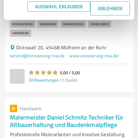
Renovierung-MW – Handwerkliche Renovierung,
AUSWAHL ERLAUBEN
ABLEHNEN
Sanierung und Spanndecken in Mülheim
RENOVIERUNG
SANIERUNG
SPANNDECKEN
VERBLENDER
HANDWERK
Dickswall 20, 45468 Mülheim an der Ruhr
service@renovierung-mw.de
www.renovierung-mw.de/
5,00 / 5,00
28
Bewertungen
(1 Quelle)
8
Handwerk
Malermeister Daniel Schmitz Techniker für
Altbauerhaltung und Baudenkmalpflege
Professionelle Malerarbeiten und kreative Gestaltung