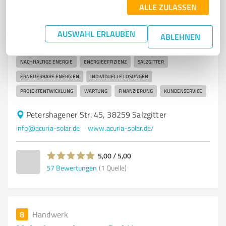
Acuria Solar GmbH
ALLE ZULASSEN
Innovative Photovoltaiklösungen und Service für
Salzgitter und Umgebung
AUSWAHL ERLAUBEN
ABLEHNEN
PHOTOVOLTAIK
SOLARANLAGEN
SOLARENERGIE
NACHHALTIGE ENERGIE
ENERGIEEFFIZIENZ
SALZGITTER
ERNEUERBARE ENERGIEN
INDIVIDUELLE LÖSUNGEN
PROJEKTENTWICKLUNG
WARTUNG
FINANZIERUNG
KUNDENSERVICE
Petershagener Str. 45, 38259 Salzgitter
info@acuria-solar.de
www.acuria-solar.de/
5,00 / 5,00
57
Bewertungen
(1 Quelle)
8
Handwerk