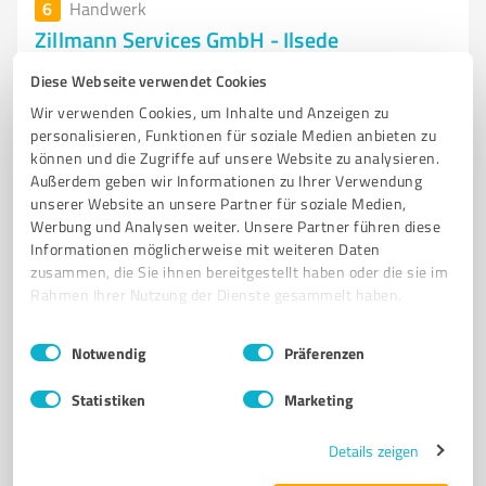
6
Handwerk
Zillmann Services GmbH - Ilsede
Zillmann Services GmbH Ilsede – Fenster, Türen &
Diese Webseite verwendet Cookies
Terrassendächer vom Fachbetrieb
Wir verwenden Cookies, um Inhalte und Anzeigen zu
personalisieren, Funktionen für soziale Medien anbieten zu
FENSTER
HAUSTÜREN
TERRASSENDÄCHER
ALUMINIUM
können und die Zugriffe auf unsere Website zu analysieren.
BAUELEMENTE
Außerdem geben wir Informationen zu Ihrer Verwendung
unserer Website an unsere Partner für soziale Medien,
Dr.-August-Müller-Straße 4, 31246 Ilsede
Werbung und Analysen weiter. Unsere Partner führen diese
Informationen möglicherweise mit weiteren Daten
info@zillmann-services.com
zusammen, die Sie ihnen bereitgestellt haben oder die sie im
www.zillmann-services.com/
Rahmen Ihrer Nutzung der Dienste gesammelt haben.
5,00 / 5,00
Einwilligungsauswahl
Impressum
|
Datenschutzbestimmungen
Notwendig
Präferenzen
63
Bewertungen
(1 Quelle)
Statistiken
Marketing
Details zeigen
7
Handwerk