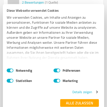
2
Bewertungen
(1 Quelle)
Diese Webseite verwendet Cookies
Wir verwenden Cookies, um Inhalte und Anzeigen zu
personalisieren, Funktionen für soziale Medien anbieten zu
können und die Zugriffe auf unsere Website zu analysieren.
Außerdem geben wir Informationen zu Ihrer Verwendung
unserer Website an unsere Partner für soziale Medien,
Werbung und Analysen weiter. Unsere Partner führen diese
Informationen möglicherweise mit weiteren Daten
zusammen, die Sie ihnen bereitgestellt haben oder die sie im
Rahmen Ihrer Nutzung der Dienste gesammelt haben.
Sie möchten auch hier gelistet werden?
Einwilligungsauswahl
Impressum
|
Datenschutzbestimmungen
Registrieren Sie sich jetzt und werden Sie ein von
Notwendig
Präferenzen
Kunden empfohlener ProvenExpert!
Statistiken
Marketing
Details zeigen
6
Handwerk
ALLE ZULASSEN
DaSa Dach- und Sanierungs GmbH