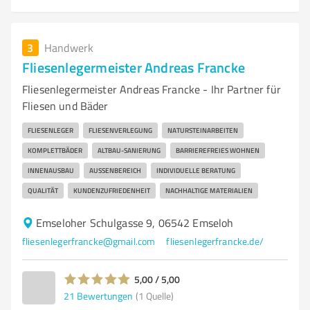
3
Handwerk
Fliesenlegermeister Andreas Francke
Fliesenlegermeister Andreas Francke - Ihr Partner für
Fliesen und Bäder
FLIESENLEGER
FLIESENVERLEGUNG
NATURSTEINARBEITEN
KOMPLETTBÄDER
ALTBAU-SANIERUNG
BARRIEREFREIES WOHNEN
INNENAUSBAU
AUSSENBEREICH
INDIVIDUELLE BERATUNG
QUALITÄT
KUNDENZUFRIEDENHEIT
NACHHALTIGE MATERIALIEN
Emseloher Schulgasse 9, 06542 Emseloh
fliesenlegerfrancke@gmail.com
fliesenlegerfrancke.de/
5,00 / 5,00
21
Bewertungen
(1 Quelle)