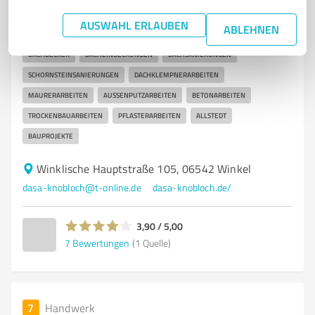
Dachdecker und Sanierungsdienstleistungen in
AUSWAHL ERLAUBEN
ABLEHNEN
Allstedt - DaSa GmbH
DACHDECKER
DACHEINDECKUNGEN
DACHSANIERUNGEN
SCHORNSTEINSANIERUNGEN
DACHKLEMPNERARBEITEN
MAURERARBEITEN
AUSSENPUTZARBEITEN
BETONARBEITEN
TROCKENBAUARBEITEN
PFLASTERARBEITEN
ALLSTEDT
BAUPROJEKTE
Winklische Hauptstraße 105, 06542 Winkel
dasa-knobloch@t-online.de
dasa-knobloch.de/
3,90 / 5,00
7
Bewertungen
(1 Quelle)
7
Handwerk