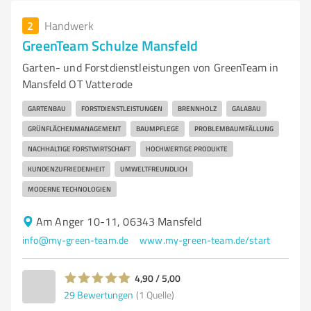
2
Handwerk
GreenTeam Schulze Mansfeld
Garten- und Forstdienstleistungen von GreenTeam in
Mansfeld OT Vatterode
GARTENBAU
FORSTDIENSTLEISTUNGEN
BRENNHOLZ
GALABAU
GRÜNFLÄCHENMANAGEMENT
BAUMPFLEGE
PROBLEMBAUMFÄLLUNG
NACHHALTIGE FORSTWIRTSCHAFT
HOCHWERTIGE PRODUKTE
KUNDENZUFRIEDENHEIT
UMWELTFREUNDLICH
MODERNE TECHNOLOGIEN
Am Anger 10-11, 06343 Mansfeld
info@my-green-team.de
www.my-green-team.de/start
4,90 / 5,00
29
Bewertungen
(1 Quelle)