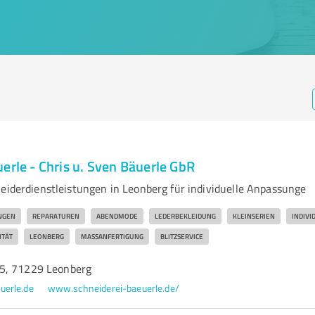
erle - Chris u. Sven Bäuerle GbR
neiderdienstleistungen in Leonberg für individuelle Anpassunge
NGEN
REPARATUREN
ABENDMODE
LEDERBEKLEIDUNG
KLEINSERIEN
INDIVI
ITÄT
LEONBERG
MASSANFERTIGUNG
BLITZSERVICE
5, 71229 Leonberg
uerle.de
www.schneiderei-baeuerle.de/