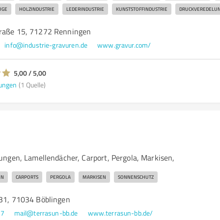
UGE
HOLZINDUSTRIE
LEDERINDUSTRIE
KUNSTSTOFFINDUSTRIE
DRUCKVEREDELU
traße 15, 71272 Renningen
info@industrie-gravuren.de
www.gravur.com/
5,00 / 5,00
ungen
(1 Quelle)
H
ngen, Lamellendächer, Carport, Pergola, Markisen,
EN
CARPORTS
PERGOLA
MARKISEN
SONNENSCHUTZ
 31, 71034 Böblingen
47
mail@terrasun-bb.de
www.terrasun-bb.de/