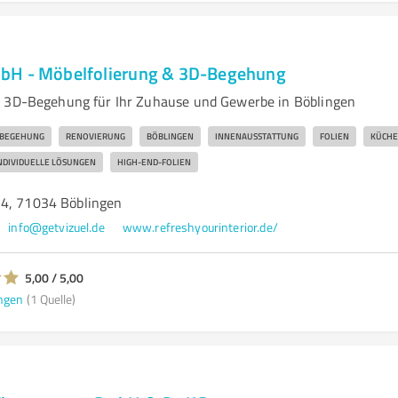
bH - Möbelfolierung & 3D-Begehung
d 3D-Begehung für Ihr Zuhause und Gewerbe in Böblingen
-BEGEHUNG
RENOVIERUNG
BÖBLINGEN
INNENAUSSTATTUNG
FOLIEN
KÜCH
NDIVIDUELLE LÖSUNGEN
HIGH-END-FOLIEN
34, 71034 Böblingen
info@getvizuel.de
www.refreshyourinterior.de/
5,00 / 5,00
ngen
(1 Quelle)