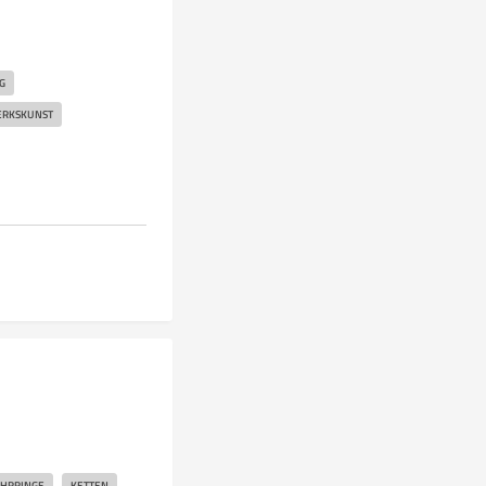
G
RKSKUNST
HRRINGE
KETTEN