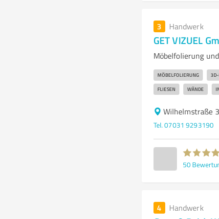
3
Handwerk
GET VIZUEL Gm
Möbelfolierung un
MÖBELFOLIERUNG
3D
FLIESEN
WÄNDE
I
Wilhelmstraße 
Tel. 07031 9293190
50
Bewertu
4
Handwerk