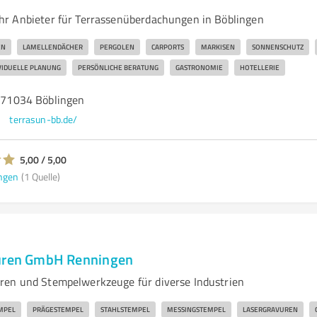
r Anbieter für Terrassenüberdachungen in Böblingen
EN
LAMELLENDÄCHER
PERGOLEN
CARPORTS
MARKISEN
SONNENSCHUTZ
VIDUELLE PLANUNG
PERSÖNLICHE BERATUNG
GASTRONOMIE
HOTELLERIE
, 71034 Böblingen
terrasun-bb.de/
5,00 / 5,00
ngen
(1 Quelle)
vuren GmbH Renningen
ren und Stempelwerkzeuge für diverse Industrien
MPEL
PRÄGESTEMPEL
STAHLSTEMPEL
MESSINGSTEMPEL
LASERGRAVUREN