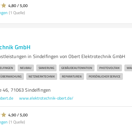
4,80 / 5,00
ngen
(1 Quelle)
echnik GmbH
nstleistungen in Sindelfingen von Obert Elektrotechnik GmbH
ELFINGEN
NEUBAU
SANIERUNG
GEBÄUDEAUTOMATION
PHOTOVOLTAIK
WA
OÜBERWACHUNG
NETZWERKTECHNIK
REPARATUREN
PERSÖNLICHER SERVICE
 46, 71063 Sindelfingen
bert.de
www.elektrotechnik-obert.de/
4,90 / 5,00
ngen
(1 Quelle)