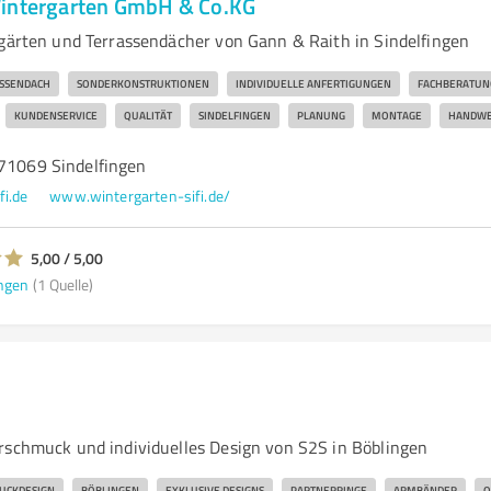
Wintergarten GmbH & Co.KG
rgärten und Terrassendächer von Gann & Raith in Sindelfingen
SSENDACH
SONDERKONSTRUKTIONEN
INDIVIDUELLE ANFERTIGUNGEN
FACHBERATUN
KUNDENSERVICE
QUALITÄT
SINDELFINGEN
PLANUNG
MONTAGE
HANDWE
 71069 Sindelfingen
i.de
www.wintergarten-sifi.de/
5,00 / 5,00
ngen
(1 Quelle)
rschmuck und individuelles Design von S2S in Böblingen
UCKDESIGN
BÖBLINGEN
EXKLUSIVE DESIGNS
PARTNERRINGE
ARMBÄNDER
O