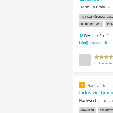
TerraSun GmbH – Ih
TERRASSENÜBERDACHUNG
OUTDOOR-LIVING
INDI
Berliner Str. 31
info@terrasun-bb.de
83
Bewertu
7
Handwerk
Industrie-Gra
Hochwertige Gravu
GRAVUREN
BRENNSTE