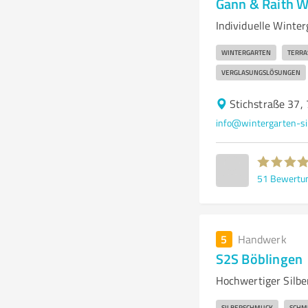
Gann & Raith 
Individuelle Winte
WINTERGARTEN
TERRA
VERGLASUNGSLÖSUNGEN
Stichstraße 37,
info@wintergarten-sif
51
Bewertu
5
Handwerk
S2S Böblingen
Hochwertiger Silbe
SILBERSCHMUCK
SCHM