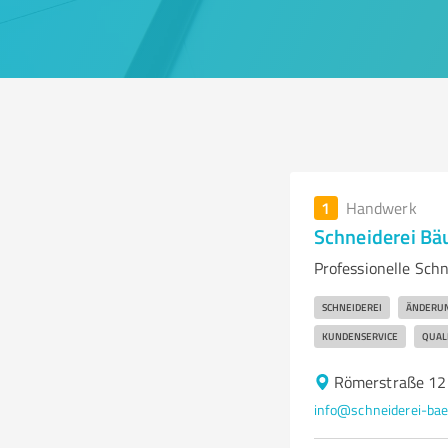
1
Handwerk
Schneiderei Bäu
Professionelle Sch
SCHNEIDEREI
ÄNDERU
KUNDENSERVICE
QUAL
Römerstraße 12
info@schneiderei-bae