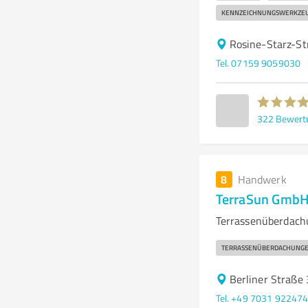
KENNZEICHNUNGSWERKZE
Rosine-Starz-S
Tel. 07159 9059030
322
Bewert
8
Handwerk
TerraSun Gmb
Terrassenüberdachu
TERRASSENÜBERDACHUNG
Berliner Straße
Tel. +49 7031 92247