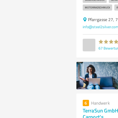
MOTORRADSCHMUCK
I
Pfarrgasse 27, 
info@steel2silver.co
67
Bewertu
6
Handwerk
TerraSun GmbH
Carport's