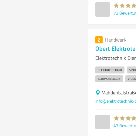
73
Bewertu
2
Handwerk
Obert Elektrot
Elektrotechnik Die
ELEKTROTECHNIK
SIND
ALARMANLAGEN
VIDE
Mahdentalstraße
info@elektrotechnik-o
47
Bewertu