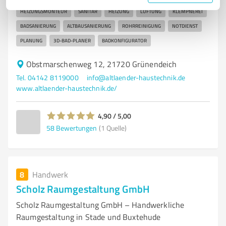
HEIZUNGSMONTEUR
SANITÄR
HEIZUNG
LÜFTUNG
KLEMPNEREI
BADSANIERUNG
ALTBAUSANIERUNG
ROHRREINIGUNG
NOTDIENST
PLANUNG
3D-BAD-PLANER
BADKONFIGURATOR
Obstmarschenweg 12, 21720 Grünendeich
Tel. 04142 8119000
info@altlaender-haustechnik.de
www.altlaender-haustechnik.de/
4,90 / 5,00
58
Bewertungen
(1 Quelle)
8
Handwerk
Scholz Raumgestaltung GmbH
Scholz Raumgestaltung GmbH – Handwerkliche
Raumgestaltung in Stade und Buxtehude