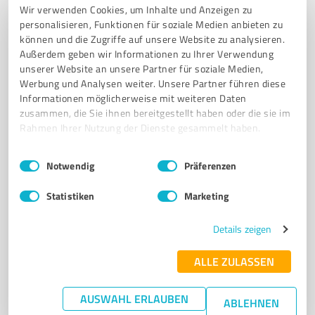
Wir verwenden Cookies, um Inhalte und Anzeigen zu
SICHTSCHUTZZAUN
GARTENZAUN
SCHIEBETORE
MONTAGE
personalisieren, Funktionen für soziale Medien anbieten zu
können und die Zugriffe auf unsere Website zu analysieren.
FESTPREIS
INDIVIDUELLE BERATUNG
ELMSHORN
HAMBURG
Außerdem geben wir Informationen zu Ihrer Verwendung
SCHLESWIG-HOLSTEIN
unserer Website an unsere Partner für soziale Medien,
Werbung und Analysen weiter. Unsere Partner führen diese
Bokholter Str. 23 d, 25335 Bokholt-Hanredder
Informationen möglicherweise mit weiteren Daten
Tel. 04123 93497070
info@manga-zaun.de
zusammen, die Sie ihnen bereitgestellt haben oder die sie im
www.manga-zaun.de/
Rahmen Ihrer Nutzung der Dienste gesammelt haben.
Einwilligungsauswahl
Impressum
|
Datenschutzbestimmungen
4,90 / 5,00
Notwendig
Präferenzen
51
Bewertungen
(1 Quelle)
Statistiken
Marketing
Details zeigen
7
Handwerk
ALLE ZULASSEN
Altländer Haustechnik GmbH
Heizungsmonteur und Sanitärdienstleistungen in
AUSWAHL ERLAUBEN
ABLEHNEN
Grünendeich von Altländer Haustec