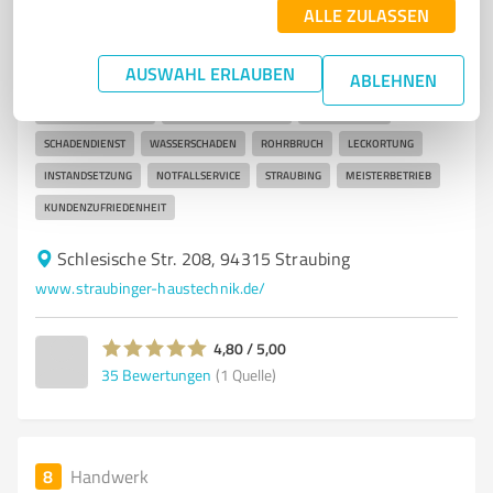
SR Haustechnik GmbH
ALLE ZULASSEN
Heizungs- und Sanitärinstallationen vom
AUSWAHL ERLAUBEN
Meisterbetrieb in Straubing
ABLEHNEN
HEIZUNGSMONTEUR
SANITÄRINSTALLATION
KLIMATECHNIK
SCHADENDIENST
WASSERSCHADEN
ROHRBRUCH
LECKORTUNG
INSTANDSETZUNG
NOTFALLSERVICE
STRAUBING
MEISTERBETRIEB
KUNDENZUFRIEDENHEIT
Schlesische Str. 208, 94315 Straubing
www.straubinger-haustechnik.de/
4,80 / 5,00
35
Bewertungen
(1 Quelle)
8
Handwerk