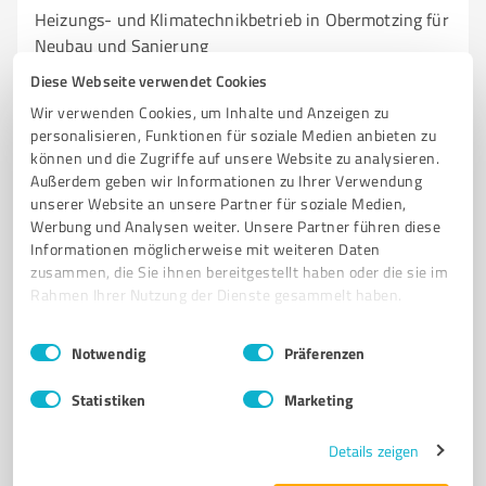
Heizungs- und Klimatechnikbetrieb in Obermotzing für
Neubau und Sanierung
Diese Webseite verwendet Cookies
HEIZUNGSINSTALLATION
SANITÄRTECHNIK
LÜFTUNGSTECHNIK
Wir verwenden Cookies, um Inhalte und Anzeigen zu
NEUBAU
ALTBAUSANIERUNG
BADMODERNISIERUNG
personalisieren, Funktionen für soziale Medien anbieten zu
FÖRDERUNGEN
KUNDENSERVICE
NOTDIENST
HAUSTECHNIK
können und die Zugriffe auf unsere Website zu analysieren.
Außerdem geben wir Informationen zu Ihrer Verwendung
OBERMOTZING
RUNDUM-SERVICE
unserer Website an unsere Partner für soziale Medien,
Werbung und Analysen weiter. Unsere Partner führen diese
Rainer Str. 1, 94345 Aholfing
Informationen möglicherweise mit weiteren Daten
Tel. 09429 947700
info@handschuh-silberhorn.de
zusammen, die Sie ihnen bereitgestellt haben oder die sie im
www.handschuh-silberhorn.de/
Rahmen Ihrer Nutzung der Dienste gesammelt haben.
Einwilligungsauswahl
5,00 / 5,00
Impressum
|
Datenschutzbestimmungen
Notwendig
Präferenzen
36
Bewertungen
(1 Quelle)
Statistiken
Marketing
Details zeigen
7
Handwerk