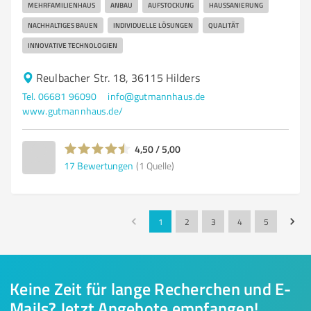
MEHRFAMILIENHAUS
ANBAU
AUFSTOCKUNG
HAUSSANIERUNG
NACHHALTIGES BAUEN
INDIVIDUELLE LÖSUNGEN
QUALITÄT
INNOVATIVE TECHNOLOGIEN
Reulbacher Str. 18, 36115 Hilders
Tel. 06681 96090
info@gutmannhaus.de
www.gutmannhaus.de/
4,50 / 5,00
17
Bewertungen
(1 Quelle)
1
2
3
4
5
Keine Zeit für lange Recherchen und E-
Mails? Jetzt Angebote empfangen!