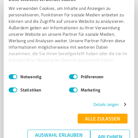
FAMILIENBETRIEB
HANDWERK
INDIVIDUELLE LÖSUNGEN
Wir verwenden Cookies, um Inhalte und Anzeigen zu
personalisieren, Funktionen für soziale Medien anbieten zu
Aixfeld 7, 36115 Hilders
können und die Zugriffe auf unsere Website zu analysieren.
info@rhoencloud.de
dechant-putz.de/
Außerdem geben wir Informationen zu Ihrer Verwendung
unserer Website an unsere Partner für soziale Medien,
Werbung und Analysen weiter. Unsere Partner führen diese
5,00 / 5,00
Informationen möglicherweise mit weiteren Daten
5
Bewertungen
(1 Quelle)
zusammen, die Sie ihnen bereitgestellt haben oder die sie im
Rahmen Ihrer Nutzung der Dienste gesammelt haben.
Einwilligungsauswahl
Impressum
|
Datenschutzbestimmungen
Notwendig
Präferenzen
7
Handwerk
Schmuckschmiede Britta Farnung
Statistiken
Marketing
Individuelle Schmuckdesigns und handgefertigte
Unikate in Tann
Details zeigen
SCHMUCKDESIGN
GOLDSCHMIEDE
INDIVIDUELLE ANFERTIGUNGEN
ALLE ZULASSEN
HANDGEFERTIGTER SCHMUCK
UMARBEITUNGEN
REPARATUREN
TANN
EDELMETALLE
EDELSTEINE
SCHMUCKUNIKATE
AUSWAHL ERLAUBEN
ABLEHNEN