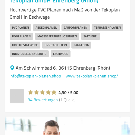
Tekoplan GmbH Ehrenberg (Rhön)
Hochwertige PVC Planen nach Maß von der Tekoplan
GmbH in Eschwege
PVC PLANEN
ABDECKPLANEN
CARPORTPLANEN
TERRASSENPLANEN
POOLPLANEN
MASSGEFERTIGTE LÖSUNGEN
SATTLEREI
HOCHFESTGEWEBE
UV-STABILISIERT
LANGLEBIG
INDIVIDUELLE ANGEBOTE
ESCHWEGE
Am Schwimmbad 6, 36115 Ehrenberg (Rhön)
info@tekoplan-planen.shop
www.tekoplan-planen.shop/
4,90 / 5,00
34
Bewertungen
(1 Quelle)