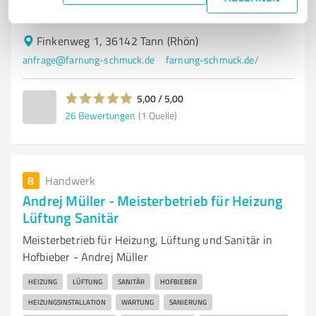
PERSÖNLICHE BERATUNG
KREATIVE GESTALTUNG
Finkenweg 1, 36142 Tann (Rhön)
anfrage@farnung-schmuck.de
farnung-schmuck.de/
5,00 / 5,00
26
Bewertungen
(1 Quelle)
8
Handwerk
Andrej Müller - Meisterbetrieb für Heizung
Lüftung Sanitär
Meisterbetrieb für Heizung, Lüftung und Sanitär in
Hofbieber - Andrej Müller
HEIZUNG
LÜFTUNG
SANITÄR
HOFBIEBER
HEIZUNGSINSTALLATION
WARTUNG
SANIERUNG