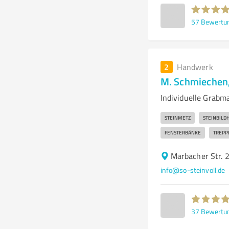
57
Bewertu
2
Handwerk
M. Schmiechen,
Individuelle Grabm
STEINMETZ
STEINBILD
FENSTERBÄNKE
TREPP
Marbacher Str. 
info@so-steinvoll.de
37
Bewertu