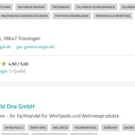
TECHNIK
GW GREEN ENERGIE
TROSSINGEN
VILLINGEN-SCHWENNINGEN
SOLAREN
NACHHALTIGE ENERGIELÖSUNGEN
PHOTOVOLTAIKANLAGEN
INDIVIDUELLE BERATUNG
, 78647 Trossingen
gie.de
gw-greenenergie.de/
4,90 / 5,00
ngen
(1 Quelle)
rld One GmbH
ne - Ihr Fachhandel für Whirlpools und Wellnessprodukte
WHIRLPOOLS
SWIM-SPAS
WELLNESS
FACHBERATUNG
ZUBEHÖR
SAUNA