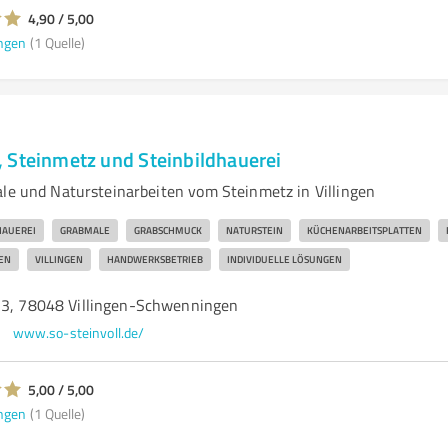
4,90 / 5,00
ngen
(1 Quelle)
 Steinmetz und Steinbildhauerei
ale und Natursteinarbeiten vom Steinmetz in Villingen
HAUEREI
GRABMALE
GRABSCHMUCK
NATURSTEIN
KÜCHENARBEITSPLATTEN
EN
VILLINGEN
HANDWERKSBETRIEB
INDIVIDUELLE LÖSUNGEN
23, 78048 Villingen-Schwenningen
www.so-steinvoll.de/
5,00 / 5,00
ngen
(1 Quelle)