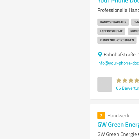
Your Phone Doc
Professionelle Han
HANDYREPARATUR
SM
LADEPROBLEME
PROFE
KUNDENBEWERTUNGEN
Bahnhofstraße 
info@your-phone-doc
65
Bewertu
7
Handwerk
GW Green Ener
GW Green Energie G