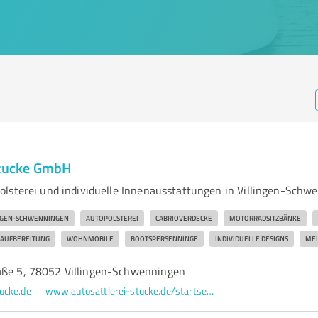
Stucke GmbH
lsterei und individuelle Innenausstattungen in Villingen-Schwe
NGEN-SCHWENNINGEN
AUTOPOLSTEREI
CABRIOVERDECKE
MOTORRADSITZBÄNKE
AUFBEREITUNG
WOHNMOBILE
BOOTSPERSENNINGE
INDIVIDUELLE DESIGNS
MEI
aße 5, 78052 Villingen-Schwenningen
ucke.de
www.autosattlerei-stucke.de/startseite.html