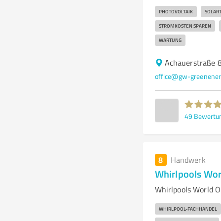
PHOTOVOLTAIK
SOLAR
STROMKOSTEN SPAREN
WARTUNG
Achauerstraße 8
office@gw-greenener
49
Bewertu
8
Handwerk
Whirlpools Wo
Whirlpools World O
WHIRLPOOL-FACHHANDEL