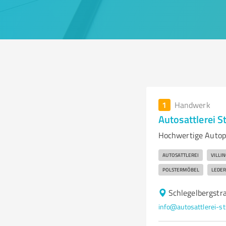
1
Handwerk
Autosattlerei 
Hochwertige Autopo
AUTOSATTLEREI
VILLI
POLSTERMÖBEL
LEDER
Schlegelbergstr
info@autosattlerei-st