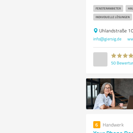
FENSTERANBIETER
HA
INDIVIDUELLE LÖSUNGEN
Uhlandstraße 1
info@giersig.de
ww
50
Bewertu
6
Handwerk