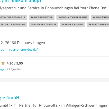
 (im Telekom Shop)
dyreparatur und Service in Donaueschingen bei Your Phone Doc
ARTPHONE REPARATUR
TABLET REPARATUR
SMARTWATCH REPARATUR
DISPLAYSCHA
SSIONELLE BERATUNG
TRANSPARENTE PREISE
DONAUESCHINGEN
REPARATURSERVI
12, 78166 Donaueschingen
.de
your-phone-doc.de/
4,90 / 5,00
ngen
(1 Quelle)
gie GmbH
mbH - Ihr Partner für Photovoltaik in Villingen-Schwenningen