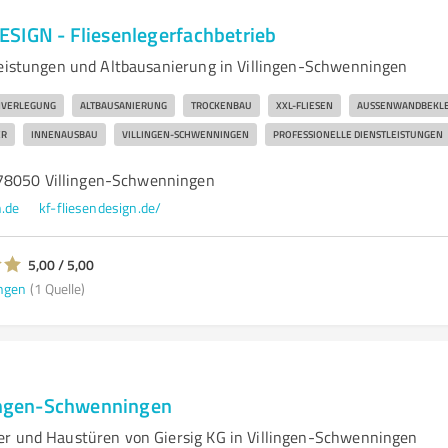
SIGN - Fliesenlegerfachbetrieb
leistungen und Altbausanierung in Villingen-Schwenningen
NVERLEGUNG
ALTBAUSANIERUNG
TROCKENBAU
XXL-FLIESEN
AUSSENWANDBEKLE
ER
INNENAUSBAU
VILLINGEN-SCHWENNINGEN
PROFESSIONELLE DIENSTLEISTUNGEN
78050 Villingen-Schwenningen
.de
kf-fliesendesign.de/
5,00 / 5,00
ngen
(1 Quelle)
lingen-Schwenningen
r und Haustüren von Giersig KG in Villingen-Schwenningen