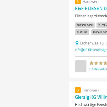
4
Handwerk
K&F FLIESEN DE
Fliesenlegerdienst
FLIESENLEGER
FLIESE
PLANUNG
MOSAIKLEG
Eschenweg 16, 
info@kf-fliesendesign
53
Bewertu
5
Handwerk
Giersig KG Vil
Hochwertige Fenste