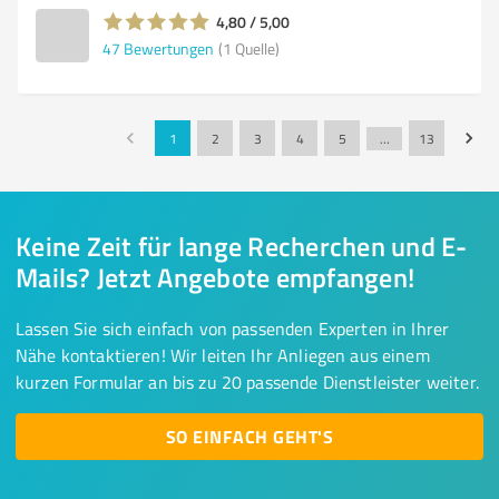
4,80 / 5,00
47
Bewertungen
(1 Quelle)
1
2
3
4
5
…
13
Keine Zeit für lange Recherchen und E-
Mails? Jetzt Angebote empfangen!
Lassen Sie sich einfach von passenden Experten in Ihrer
Nähe kontaktieren! Wir leiten Ihr Anliegen aus einem
kurzen Formular an bis zu 20 passende Dienstleister weiter.
SO EINFACH GEHT'S