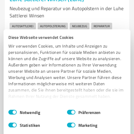
Neubezug und Reparatur von Autopolstern in der Luhe
Sattlerei Winsen
AUTOSATTLEREI
AUTOPOLSTERUNG
NEUBEZUG
REPARATUR
LEDERAUSSTATTUNG
ALCANTARA
STOFF
INDIVIDUELLE LÖSUNGEN
Diese Webseite verwendet Cookies
FACHKUNDIGE BERATUNG
HOCHWERTIGE MATERIALIEN
Wir verwenden Cookies, um Inhalte und Anzeigen zu
personalisieren, Funktionen für soziale Medien anbieten zu
KUNDENZUFRIEDENHEIT
WINSEN
können und die Zugriffe auf unsere Website zu analysieren.
Außerdem geben wir Informationen zu Ihrer Verwendung
Daimlerstraße 1, 21423 Winsen (Luhe)
unserer Website an unsere Partner für soziale Medien,
info@luhe-sattlerei-winsen.de
Werbung und Analysen weiter. Unsere Partner führen diese
www.luhe-sattlerei-winsen.de/
Informationen möglicherweise mit weiteren Daten
zusammen, die Sie ihnen bereitgestellt haben oder die sie im
Rahmen Ihrer Nutzung der Dienste gesammelt haben.
4,80 / 5,00
71
Bewertungen
(1 Quelle)
Einwilligungsauswahl
Impressum
|
Datenschutzbestimmungen
Notwendig
Präferenzen
Statistiken
Marketing
7
Handwerk