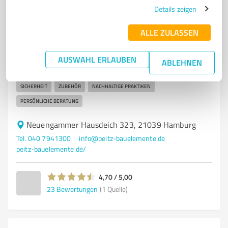
Peitz Bauelemente GmbH
Details zeigen
Fenster und Türen von Peitz Bauelemente in Hamburg
ALLE ZULASSEN
– Qualität und Service.
FENSTER
TÜREN
BAUELEMENTE
HAMBURG
QUALITÄT
AUSWAHL ERLAUBEN
ABLEHNEN
HANDWERK
KUNDENSERVICE
INDIVIDUELLE LÖSUNGEN
SICHERHEIT
ZUBEHÖR
NACHHALTIGE PRAKTIKEN
PERSÖNLICHE BERATUNG
Neuengammer Hausdeich 323, 21039 Hamburg
Tel. 040 7941300
info@peitz-bauelemente.de
peitz-bauelemente.de/
4,70 / 5,00
23
Bewertungen
(1 Quelle)