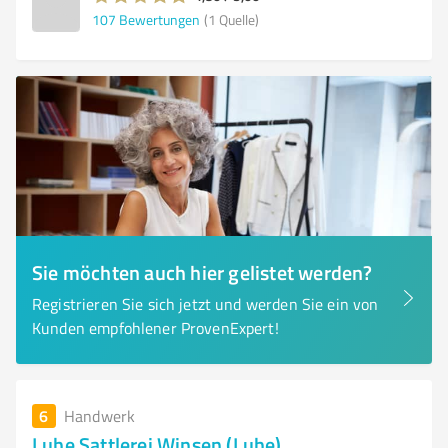
107
Bewertungen
(1 Quelle)
Sie möchten auch hier gelistet werden?
Registrieren Sie sich jetzt und werden Sie ein von
Kunden empfohlener ProvenExpert!
6
Handwerk
Luhe Sattlerei Winsen (Luhe)