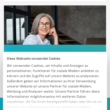
Sie möchten auch hier gelistet werden?
Diese Webseite verwendet Cookies
Registrieren Sie sich jetzt und werden Sie ein von
Wir verwenden Cookies, um Inhalte und Anzeigen zu
Kunden empfohlener ProvenExpert!
personalisieren, Funktionen für soziale Medien anbieten zu
können und die Zugriffe auf unsere Website zu analysieren.
Außerdem geben wir Informationen zu Ihrer Verwendung
unserer Website an unsere Partner für soziale Medien,
1
Werbung und Analysen weiter. Unsere Partner führen diese
Informationen möglicherweise mit weiteren Daten
zusammen, die Sie ihnen bereitgestellt haben oder die sie im
Rahmen Ihrer Nutzung der Dienste gesammelt haben.
Keine Zeit für lange Recherchen und E-