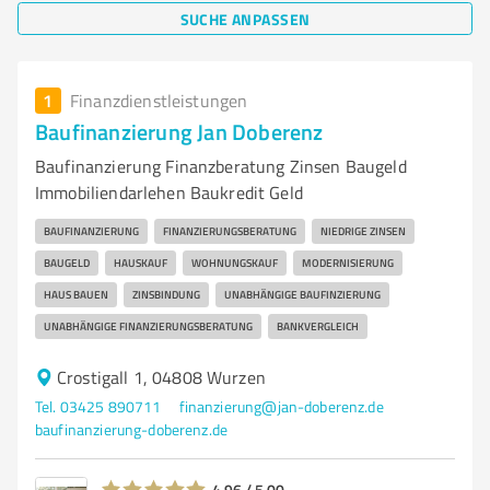
SUCHE ANPASSEN
1
Finanzdienstleistungen
Baufinanzierung Jan Doberenz
Baufinanzierung Finanzberatung Zinsen Baugeld
Immobiliendarlehen Baukredit Geld
BAUFINANZIERUNG
FINANZIERUNGSBERATUNG
NIEDRIGE ZINSEN
BAUGELD
HAUSKAUF
WOHNUNGSKAUF
MODERNISIERUNG
HAUS BAUEN
ZINSBINDUNG
UNABHÄNGIGE BAUFINZIERUNG
UNABHÄNGIGE FINANZIERUNGSBERATUNG
BANKVERGLEICH
Crostigall 1, 04808 Wurzen
Tel. 03425 890711
finanzierung@jan-doberenz.de
baufinanzierung-doberenz.de
4,96 / 5,00