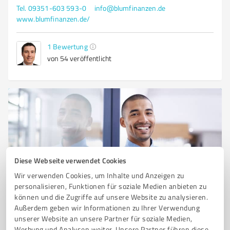
Tel. 09351-603 593-0
info@blumfinanzen.de
www.blumfinanzen.de/
1
Bewertung
von 54 veröffentlicht
Diese Webseite verwendet Cookies
Wir verwenden Cookies, um Inhalte und Anzeigen zu
personalisieren, Funktionen für soziale Medien anbieten zu
Sie möchten auch hier gelistet werden?
können und die Zugriffe auf unsere Website zu analysieren.
Registrieren Sie sich jetzt und werden Sie ein von
Außerdem geben wir Informationen zu Ihrer Verwendung
Kunden empfohlener ProvenExpert!
unserer Website an unsere Partner für soziale Medien,
Werbung und Analysen weiter. Unsere Partner führen diese