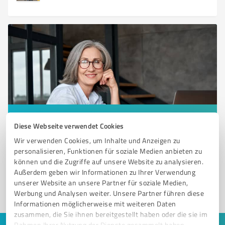
Sie möchten auch hier gelistet werden?
Diese Webseite verwendet Cookies
Registrieren Sie sich jetzt und werden Sie ein von
Wir verwenden Cookies, um Inhalte und Anzeigen zu
Kunden empfohlener ProvenExpert!
personalisieren, Funktionen für soziale Medien anbieten zu
können und die Zugriffe auf unsere Website zu analysieren.
Außerdem geben wir Informationen zu Ihrer Verwendung
unserer Website an unsere Partner für soziale Medien,
1
Werbung und Analysen weiter. Unsere Partner führen diese
Informationen möglicherweise mit weiteren Daten
zusammen, die Sie ihnen bereitgestellt haben oder die sie im
Rahmen Ihrer Nutzung der Dienste gesammelt haben.