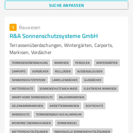
SUCHE ANPASSEN
1
Bauwesen
R&A Sonnenschutzsysteme GmbH
Terrassenüberdachungen, Wintergärten, Carports,
Markisen, Vordächer
TERRASSENÜBERDACHUNG
MARKISEN
PERGOLEN
WINTERGÄRTEN
CARPORTS
VORDÄCHER
ROLLLÄDEN
AUSSENJALOUSIEN
SONNENSCHUTZSYSTEME
LAMELLENDÄCHER
GLASDÄCHER
WETTERSCHUTZ
SONNENSCHUTZ NACH MASS
ELEKTRISCHE MARKISEN
SMART HOME SONNENSCHUTZ
BALKONMARKISEN
GELENKARMMARKISEN
KASSETTENMARKISEN
SICHTSCHUTZ
WINDSCHUTZ
TERRASSENDACH AUS ALUMINIUM
MODERNE ÜBERDACHUNGEN
SONNENSEGEL
WETTERSCHUTZLÖSUNGEN
INDIVIDUELLE SONNENSCHUTZLÖSUNGEN