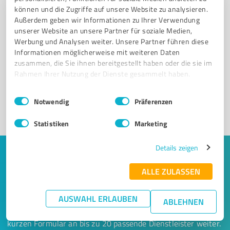
können und die Zugriffe auf unsere Website zu analysieren.
Außerdem geben wir Informationen zu Ihrer Verwendung
unserer Website an unsere Partner für soziale Medien,
Sie möchten auch hier gelistet werden?
Werbung und Analysen weiter. Unsere Partner führen diese
Informationen möglicherweise mit weiteren Daten
Registrieren Sie sich jetzt und werden Sie ein von
zusammen, die Sie ihnen bereitgestellt haben oder die sie im
Kunden empfohlener ProvenExpert!
Rahmen Ihrer Nutzung der Dienste gesammelt haben.
Einwilligungsauswahl
Impressum
|
Datenschutzbestimmungen
Notwendig
Präferenzen
1
Statistiken
Marketing
Details zeigen
Keine Zeit für lange Recherchen und E-
ALLE ZULASSEN
Mails? Jetzt Angebote empfangen!
AUSWAHL ERLAUBEN
Lassen Sie sich einfach von passenden Experten in Ihrer
ABLEHNEN
Nähe kontaktieren! Wir leiten Ihr Anliegen aus einem
kurzen Formular an bis zu 20 passende Dienstleister weiter.