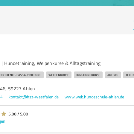
| Hundetraining, Welpenkurse & Alltagstraining
OBEDIENCE. BASISAUSBILDUNG
WELPENKURSE
JUNGHUNDKURSE
AUFBAU
TECHN
 46, 59227 Ahlen
24
kontakt@hsz-westfalen.de
www.web.hundeschule-ahlen.de
5,00 / 5,00
gen