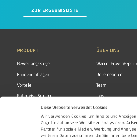
ZUR ERGEBNISLISTE
PRODUKT
ÜBER UNS
Bewertungssiegel
Warum ProvenExpert
Kundenumfragen
Unternehmen
Vorteile
Team
Enterprise Solution
Jobs
Partnerprogramm
Kundenstimmen
Diese Webseite verwendet Cookies
Wir verwenden Cookies, um Inhalte und Anzeigen 
Auszeichnungen
Kontakt
Zugriffe auf unsere Website zu analysieren. Auß
Partner für soziale Medien, Werbung und Analyse
weiteren Daten zusammen, die Sie ihnen bereitge