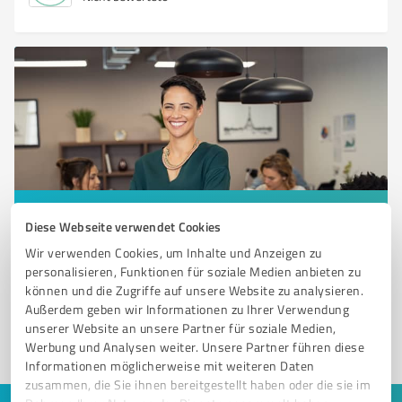
Sie möchten auch hier gelistet werden?
Diese Webseite verwendet Cookies
Registrieren Sie sich jetzt und werden Sie ein von
Wir verwenden Cookies, um Inhalte und Anzeigen zu
personalisieren, Funktionen für soziale Medien anbieten zu
Kunden empfohlener ProvenExpert!
können und die Zugriffe auf unsere Website zu analysieren.
Außerdem geben wir Informationen zu Ihrer Verwendung
unserer Website an unsere Partner für soziale Medien,
1
Werbung und Analysen weiter. Unsere Partner führen diese
Informationen möglicherweise mit weiteren Daten
zusammen, die Sie ihnen bereitgestellt haben oder die sie im