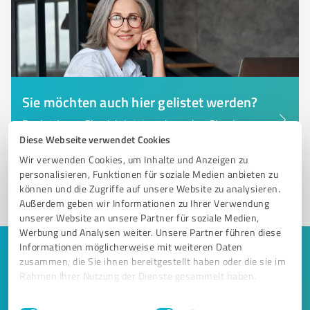
Sie möchten auch hier gelistet werden?
Registrieren Sie sich jetzt und werden Sie ein von
Kunden empfohlener ProvenExpert!
Diese Webseite verwendet Cookies
Wir verwenden Cookies, um Inhalte und Anzeigen zu
personalisieren, Funktionen für soziale Medien anbieten zu
können und die Zugriffe auf unsere Website zu analysieren.
1
Außerdem geben wir Informationen zu Ihrer Verwendung
unserer Website an unsere Partner für soziale Medien,
Werbung und Analysen weiter. Unsere Partner führen diese
Informationen möglicherweise mit weiteren Daten
Keine Zeit für lange Recherchen und E-
zusammen, die Sie ihnen bereitgestellt haben oder die sie im
Mails? Jetzt Angebote empfangen!
Rahmen Ihrer Nutzung der Dienste gesammelt haben.
Einwilligungsauswahl
Impressum
|
Datenschutzbestimmungen