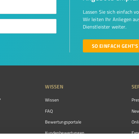
Lassen Sie sich einfach v
Wir leiten Ihr Anliegen a
Dienstleister weiter.
SO EINFACH GEHT'S
WISSEN
SE
?
Wissen
Pre
FAQ
New
Bewertungsportale
Onl
Kundenbewertungen
Exp