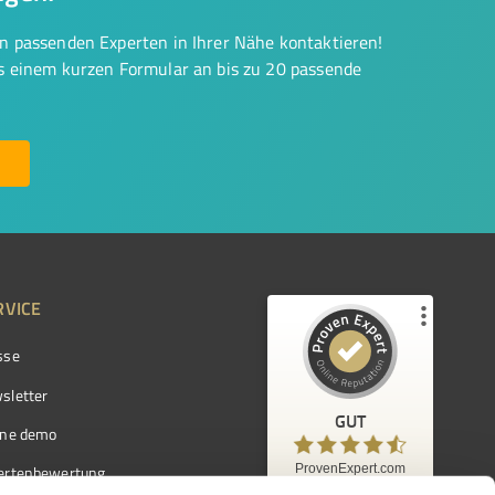
on passenden Experten in Ihrer Nähe kontaktieren!
us einem kurzen Formular an bis zu 20 passende
RVICE
sse
Kundenbewertungen und Erfahrungen zu
ProvenExpert.com
sletter
GUT
%
97
GUT
ine demo
Empfehlungen auf
ProvenExpert.com
ProvenExpert.com
5,00
/
4,42
ertenbewertung