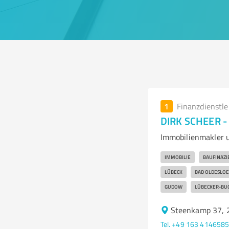
1
Finanzdienstl
DIRK SCHEER -
Immobilienmakler 
IMMOBILIE
BAUFINAZI
LÜBECK
BAD OLDESLOE
GUDOW
LÜBECKER-BU
Steenkamp 37, 
Tel. +49 163 414658