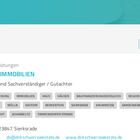
eistungen
 IMMOBILIEN
und Sachverständiger / Gutachter
ERUNG
IMMOBILIEN
HAUS
HÄUSER
BAUFINANZIERUNGSVERGLEICH
REGION
MÖLLN
KASTORF
BERKENTHIN
SIERKSRADE
KRUMMESSE
SANDESNEB
CHT
SCHARBEUTZ
TIMMENDORFER STRAND
23847 Sierksrade
5
ds@dirkscheerrealestate.de
www.dirkscheerrealestate.de