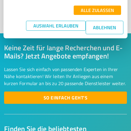
ALLE ZULASSEN
1
AUSWAHL ERLAUBEN
ABLEHNEN
Keine Zeit für lange Recherchen und E-
Mails? Jetzt Angebote empfangen!
Lassen Sie sich einfach von passenden Experten in Ihrer
Nähe kontaktieren! Wir leiten Ihr Anliegen aus einem
kurzen Formular an bis zu 20 passende Dienstleister weiter.
SO EINFACH GEHT'S
Finden Sie die beliebtesten