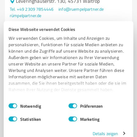
Leveringhäuserstr. 130, 45731 Waltrop
Tel. +49 2309 7854446
info@ruempelpartner.de
rümpelpartner.de
Diese Webseite verwendet Cookies
0,00 / 5,00
Wir verwenden Cookies, um Inhalte und Anzeigen zu
Nicht bewertet
0
personalisieren, Funktionen für soziale Medien anbieten zu
können und die Zugriffe auf unsere Website zu analysieren.
Außerdem geben wir Informationen zu Ihrer Verwendung
unserer Website an unsere Partner für soziale Medien,
Werbung und Analysen weiter. Unsere Partner führen diese
Informationen möglicherweise mit weiteren Daten
zusammen, die Sie ihnen bereitgestellt haben oder die sie im
Rahmen Ihrer Nutzung der Dienste gesammelt haben.
Einwilligungsauswahl
Impressum
|
Datenschutzbestimmungen
Notwendig
Präferenzen
Sie möchten auch hier gelistet werden?
Statistiken
Marketing
Registrieren Sie sich jetzt und werden Sie ein von
Details zeigen
Kunden empfohlener ProvenExpert!