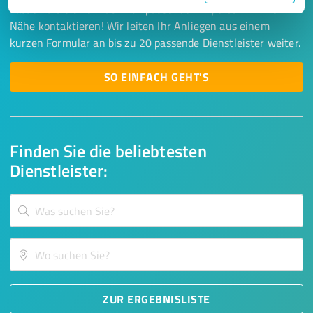
Lassen Sie sich einfach von passenden Experten in Ihrer
Nähe kontaktieren! Wir leiten Ihr Anliegen aus einem
kurzen Formular an bis zu 20 passende Dienstleister weiter.
SO EINFACH GEHT'S
Finden Sie die beliebtesten
Dienstleister:
ZUR ERGEBNISLISTE