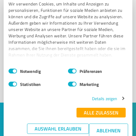
Wir verwenden Cookies, um Inhalte und Anzeigen zu
personalisieren, Funktionen für soziale Medien anbieten zu
können und die Zugriffe auf unsere Website zu analysieren.
Außerdem geben wir Informationen zu Ihrer Verwendung
unserer Website an unsere Partner für soziale Medien,
Werbung und Analysen weiter. Unsere Partner führen diese
Informationen möglicherweise mit weiteren Daten
Sie möchten auch hier gelistet werden?
zusammen, die Sie ihnen bereitgestellt haben oder die sie im
Rahmen Ihrer Nutzung der Dienste gesammelt haben.
Registrieren Sie sich jetzt und werden Sie ein von
Kunden empfohlener ProvenExpert!
Einwilligungsauswahl
Impressum
|
Datenschutzbestimmungen
Notwendig
Präferenzen
Statistiken
Marketing
1
Details zeigen
ALLE ZULASSEN
Keine Zeit für lange Recherchen und E-
Mails? Jetzt Angebote empfangen!
AUSWAHL ERLAUBEN
ABLEHNEN