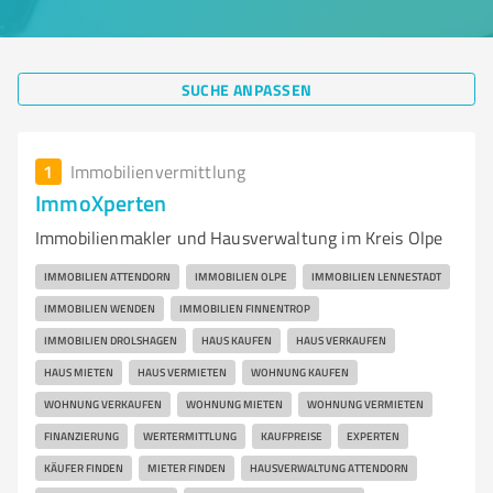
SUCHE ANPASSEN
1
Immobilienvermittlung
ImmoXperten
Immobilienmakler und Hausverwaltung im Kreis Olpe
IMMOBILIEN ATTENDORN
IMMOBILIEN OLPE
IMMOBILIEN LENNESTADT
IMMOBILIEN WENDEN
IMMOBILIEN FINNENTROP
IMMOBILIEN DROLSHAGEN
HAUS KAUFEN
HAUS VERKAUFEN
HAUS MIETEN
HAUS VERMIETEN
WOHNUNG KAUFEN
WOHNUNG VERKAUFEN
WOHNUNG MIETEN
WOHNUNG VERMIETEN
FINANZIERUNG
WERTERMITTLUNG
KAUFPREISE
EXPERTEN
KÄUFER FINDEN
MIETER FINDEN
HAUSVERWALTUNG ATTENDORN