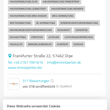
HAUSVERWALTUNG OLPE
HAUSVERWALTUNG FINNENTROP
HAUSVERWALTUNG LENNESTADT
HAUSVERWALTUNG WENDEN
HAUSVERWALTUNG DROLSHAGEN
WEG-VERWALTUNG
MIETVERWALTUNG
SE-VERWALTUNG
SONDEREIGENTUMSVERWALTUNG
WOHNUNGSEIGENTUMSVERWALTUNG
SICHERHEIT
EXPERTISE
SUCHAUFTRAG
STRATEGIE
LEISTUNG
LEISTUNGSVERSPRECHEN
FACHLEUTE
IMMOBILIENMAKLER
HUMPERT
KOSCHIG
Frankfurter Straße 22, 57462 Olpe
Tel. +49 2761 7001610
info@immoXperten.de
www.immoxperten.de/
317
Bewertungen
(4 Quellen)
von 318 veröffentlicht
Diese Webseite verwendet Cookies