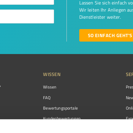
Lassen Sie sich einfach v
Wir leiten Ihr Anliegen a
Dienstleister weiter.
SO EINFACH GEHT'S
WISSEN
SE
?
Wissen
Pre
FAQ
New
Bewertungsportale
Onl
Kundenbewertungen
Exp
Kundenzufriedenheit
Exp