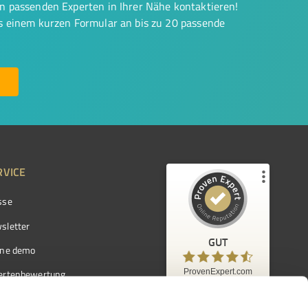
on passenden Experten in Ihrer Nähe kontaktieren!
us einem kurzen Formular an bis zu 20 passende
RVICE
sse
Kundenbewertungen und Erfahrungen zu
ProvenExpert.com
sletter
GUT
%
97
GUT
ine demo
Empfehlungen auf
ProvenExpert.com
ProvenExpert.com
5,00
/
4,42
ertenbewertung
7.103
ertenverzeichnis
Kundenbewertungen