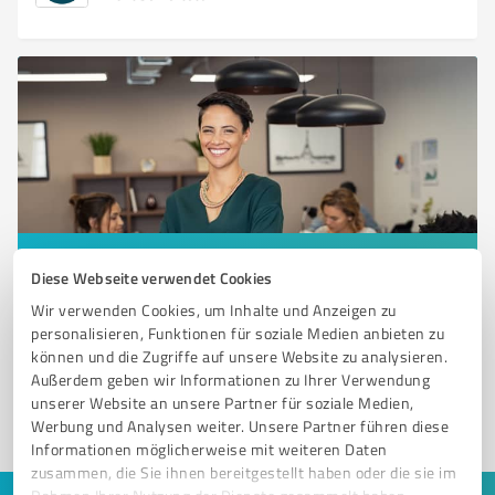
Sie möchten auch hier gelistet werden?
Diese Webseite verwendet Cookies
Registrieren Sie sich jetzt und werden Sie ein von
Wir verwenden Cookies, um Inhalte und Anzeigen zu
Kunden empfohlener ProvenExpert!
personalisieren, Funktionen für soziale Medien anbieten zu
können und die Zugriffe auf unsere Website zu analysieren.
Außerdem geben wir Informationen zu Ihrer Verwendung
unserer Website an unsere Partner für soziale Medien,
1
Werbung und Analysen weiter. Unsere Partner führen diese
Informationen möglicherweise mit weiteren Daten
zusammen, die Sie ihnen bereitgestellt haben oder die sie im