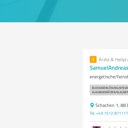
1
Ärzte & Heilpr
SamuelAndreas
energetische/feins
BLOCKADENLÖSUNG.INTEGR
GLAUBENSSÄTZEN/GLAUBE
Schachen 1, 883
Tel. +49 1512 87111