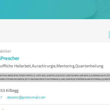
aktiker
Prescher
toffliche Heilarbeit,Aurachirurgie,Mentoring,Quantenheilung
ATION ABGESPALTENER ANTEILE VON SEELEANTEILEN/EGO UND DUNKELWESEN.CLEARINGS.AUFLÖ
NSMUSTERN/DOGMEN.ZEITLINIENKOREKTUR.FERNHEILUNG.ENERGIESTRÖMEN.MENTORING.QUANT
53 Kißlegg
77
dasams@protonmail.com