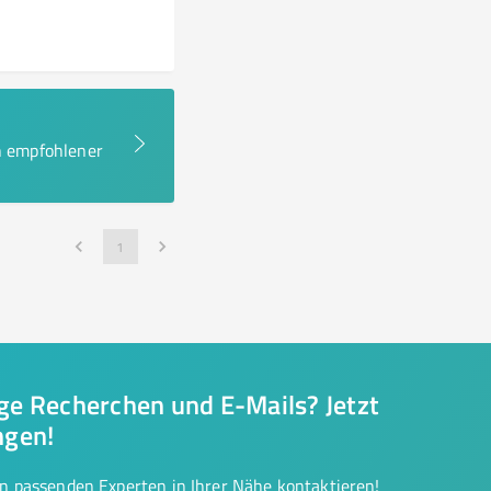
en empfohlener
1
nge Recherchen und E-Mails? Jetzt
ngen!
on passenden Experten in Ihrer Nähe kontaktieren!