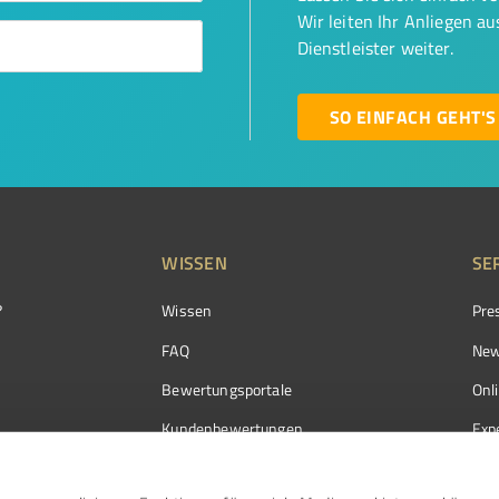
Wir leiten Ihr Anliegen a
Dienstleister weiter.
SO EINFACH GEHT'S
WISSEN
SE
?
Wissen
Pre
FAQ
New
Bewertungsportale
Onl
Kundenbewertungen
Exp
Kundenzufriedenheit
Exp