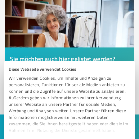
Sie möchten auch hier gelistet werden?
Registrieren Sie sich jetzt und werden Sie ein von
Diese Webseite verwendet Cookies
Kunden empfohlener ProvenExpert!
Wir verwenden Cookies, um Inhalte und Anzeigen zu
personalisieren, Funktionen für soziale Medien anbieten zu
können und die Zugriffe auf unsere Website zu analysieren.
Außerdem geben wir Informationen zu Ihrer Verwendung
1
unserer Website an unsere Partner für soziale Medien,
Werbung und Analysen weiter. Unsere Partner führen diese
Informationen möglicherweise mit weiteren Daten
zusammen, die Sie ihnen bereitgestellt haben oder die sie im
Keine Zeit für lange Recherchen und E-
Rahmen Ihrer Nutzung der Dienste gesammelt haben.
Mails? Jetzt Angebote empfangen!