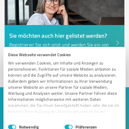
Sie möchten auch hier gelistet werden?
Registrieren Sie sich jetzt und werden Sie ein von
Kunden empfohlener ProvenExpert!
Diese Webseite verwendet Cookies
Wir verwenden Cookies, um Inhalte und Anzeigen zu
personalisieren, Funktionen für soziale Medien anbieten zu
1
können und die Zugriffe auf unsere Website zu analysieren.
Außerdem geben wir Informationen zu Ihrer Verwendung
unserer Website an unsere Partner für soziale Medien,
Werbung und Analysen weiter. Unsere Partner führen diese
Keine Zeit für lange Recherchen und E-
Informationen möglicherweise mit weiteren Daten
zusammen, die Sie ihnen bereitgestellt haben oder die sie im
Mails? Jetzt Angebote empfangen!
Rahmen Ihrer Nutzung der Dienste gesammelt haben.
Lassen Sie sich einfach von passenden Experten in Ihrer
Einwilligungsauswahl
Impressum
|
Datenschutzbestimmungen
Notwendig
Präferenzen