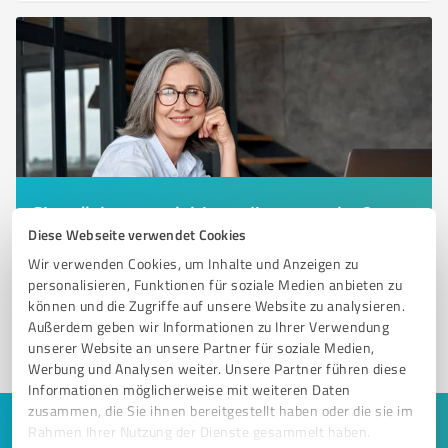
Sie möchten auch hier gelistet werden?
Diese Webseite verwendet Cookies
Registrieren Sie sich jetzt und werden Sie ein von
Wir verwenden Cookies, um Inhalte und Anzeigen zu
Kunden empfohlener ProvenExpert!
personalisieren, Funktionen für soziale Medien anbieten zu
können und die Zugriffe auf unsere Website zu analysieren.
Außerdem geben wir Informationen zu Ihrer Verwendung
1
unserer Website an unsere Partner für soziale Medien,
Werbung und Analysen weiter. Unsere Partner führen diese
Informationen möglicherweise mit weiteren Daten
zusammen, die Sie ihnen bereitgestellt haben oder die sie im
Rahmen Ihrer Nutzung der Dienste gesammelt haben.
Keine Zeit für lange Recherchen und E-