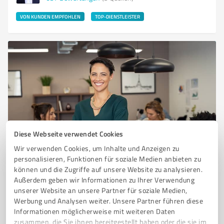
VON KUNDEN EMPFOHLEN
TOP-DIENSTLEISTER
Diese Webseite verwendet Cookies
Sie möchten auch hier gelistet werden?
Wir verwenden Cookies, um Inhalte und Anzeigen zu
Registrieren Sie sich jetzt und werden Sie ein von
personalisieren, Funktionen für soziale Medien anbieten zu
Kunden empfohlener ProvenExpert!
können und die Zugriffe auf unsere Website zu analysieren.
Außerdem geben wir Informationen zu Ihrer Verwendung
unserer Website an unsere Partner für soziale Medien,
Werbung und Analysen weiter. Unsere Partner führen diese
1
Informationen möglicherweise mit weiteren Daten
zusammen, die Sie ihnen bereitgestellt haben oder die sie im