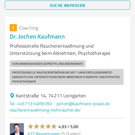
SUCHE ANPASSEN
1
Coaching
Dr. Jochen Kaufmann
Professionelle Raucherentwöhnung und
Unterstützung beim Abnehmen, Psychotherapie
VON KRANKENKASSEN GEPRÜFTE UND ANERKANNTE
PROFESSIONELLE RAUCHERENTWÖHNUNG MIT 1 JAHR ERFOLGSGARANTIE!
GANZHEITLICHE UNTERSTÜTZUNG BEIM ABNEHMEN FUNDIERTE UND EFFEKTIVE
PSYCHOTHERAPIE
Kantstraße 14, 74211 Leingarten
Tel. +49 71314059350
jochen@kaufmann-praxis.de
raucherentwoehnung-nichtraucher.de/
4,93 / 5,00
637
Bewertungen
(5 Quellen)