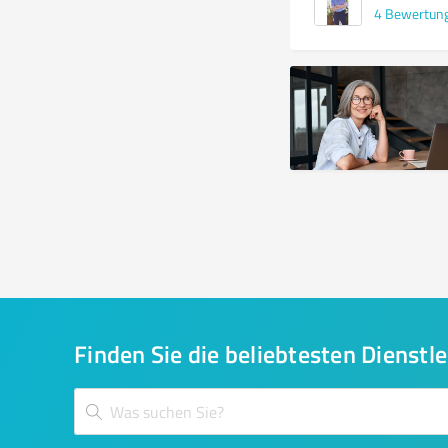
4
Bewertun
Finden Sie die beliebtesten Dienstle