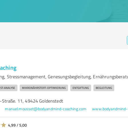
aching
ng, Stressmanagement, Genesungsbegleitung, Ernährungsberat
ST-ANALYSE
MIKRONÄHRSTOFF-OPTIMIERUNG
ENTGIFTUNG
BEGLEITUNG
Straße. 11, 49424 Goldenstedt
manuel.mousset@bodyandmind-coaching.com
www.bodyandmind-c
4,99 / 5,00