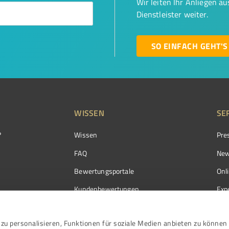
Wir leiten Ihr Anliegen a
Dienstleister weiter.
SO EINFACH GEHT'S
WISSEN
SE
?
Wissen
Pre
FAQ
New
Bewertungsportale
Onl
Kundenbewertungen
Exp
Kundenzufriedenheit
Exp
zu personalisieren, Funktionen für soziale Medien anbieten zu können 
Bewertungs­richtlinien