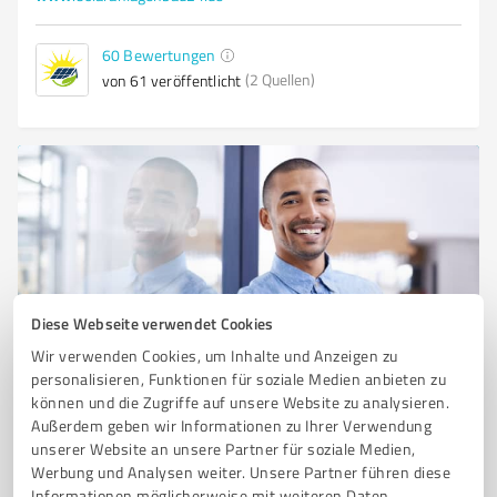
60
Bewertungen
(2 Quellen)
von 61 veröffentlicht
Diese Webseite verwendet Cookies
Wir verwenden Cookies, um Inhalte und Anzeigen zu
Sie möchten auch hier gelistet werden?
personalisieren, Funktionen für soziale Medien anbieten zu
Registrieren Sie sich jetzt und werden Sie ein von
können und die Zugriffe auf unsere Website zu analysieren.
Kunden empfohlener ProvenExpert!
Außerdem geben wir Informationen zu Ihrer Verwendung
unserer Website an unsere Partner für soziale Medien,
Werbung und Analysen weiter. Unsere Partner führen diese
Informationen möglicherweise mit weiteren Daten