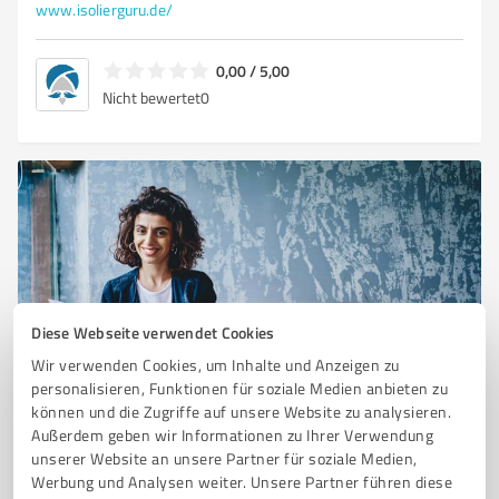
www.isolierguru.de/
0,00 / 5,00
Nicht bewertet
0
Diese Webseite verwendet Cookies
Wir verwenden Cookies, um Inhalte und Anzeigen zu
Sie möchten auch hier gelistet werden?
personalisieren, Funktionen für soziale Medien anbieten zu
können und die Zugriffe auf unsere Website zu analysieren.
Registrieren Sie sich jetzt und werden Sie ein von
Außerdem geben wir Informationen zu Ihrer Verwendung
Kunden empfohlener ProvenExpert!
unserer Website an unsere Partner für soziale Medien,
Werbung und Analysen weiter. Unsere Partner führen diese