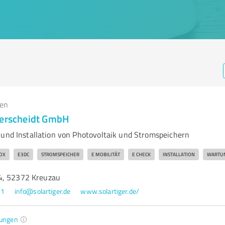
gen
perscheidt GmbH
 und Installation von Photovoltaik und Stromspeichern
OX
E3DC
STROMSPEICHER
E MOBILITÄT
E CHECK
INSTALLATION
WARTU
4, 52372 Kreuzau
21
info@solartiger.de
www.solartiger.de/
ungen