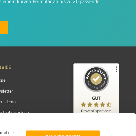
us einem kurzen Formular an bis zu 20 passende
RVICE
sse
Kundenbewertungen und Erfahrungen zu
ProvenExpert.com
sletter
GUT
%
97
GUT
ine demo
Empfehlungen auf
ProvenExpert.com
ProvenExpert.com
5,00
/
4,42
ertenbewertung
7.103
ertenverzeichnis
Kundenbewertungen
1.443
5.660
Authentizität
und die
03.08.2026