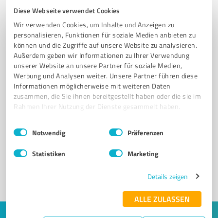
Diese Webseite verwendet Cookies
Wir verwenden Cookies, um Inhalte und Anzeigen zu
personalisieren, Funktionen für soziale Medien anbieten zu
können und die Zugriffe auf unsere Website zu analysieren.
Außerdem geben wir Informationen zu Ihrer Verwendung
unserer Website an unsere Partner für soziale Medien,
Werbung und Analysen weiter. Unsere Partner führen diese
Informationen möglicherweise mit weiteren Daten
zusammen, die Sie ihnen bereitgestellt haben oder die sie im
Rahmen Ihrer Nutzung der Dienste gesammelt haben.
Sie möchten auch hier gelistet werden?
Einwilligungsauswahl
Impressum
|
Datenschutzbestimmungen
Registrieren Sie sich jetzt und werden Sie ein von
Notwendig
Präferenzen
Kunden empfohlener ProvenExpert!
Statistiken
Marketing
Details zeigen
1
ALLE ZULASSEN