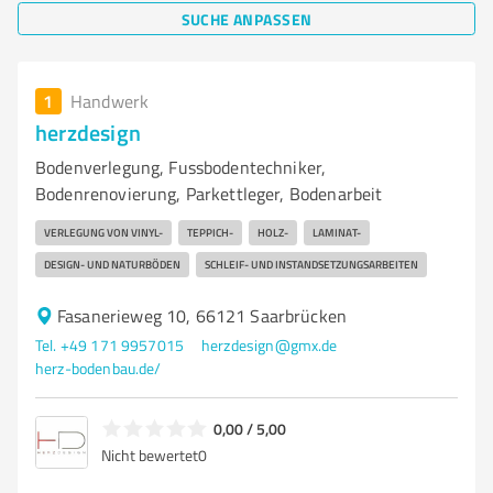
SUCHE ANPASSEN
1
Handwerk
herzdesign
Bodenverlegung, Fussbodentechniker,
Bodenrenovierung, Parkettleger, Bodenarbeit
VERLEGUNG VON VINYL-
TEPPICH-
HOLZ-
LAMINAT-
DESIGN- UND NATURBÖDEN
SCHLEIF- UND INSTANDSETZUNGSARBEITEN
Fasanerieweg 10, 66121 Saarbrücken
Tel. +49 171 9957015
herzdesign@gmx.de
herz-bodenbau.de/
0,00 / 5,00
Nicht bewertet
0