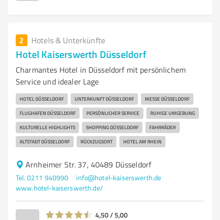
2
Hotels & Unterkünfte
Hotel Kaiserswerth Düsseldorf
Charmantes Hotel in Düsseldorf mit persönlichem
Service und idealer Lage
HOTEL DÜSSELDORF
UNTERKUNFT DÜSSELDORF
MESSE DÜSSELDORF
FLUGHAFEN DÜSSELDORF
PERSÖNLICHER SERVICE
RUHIGE UMGEBUNG
KULTURELLE HIGHLIGHTS
SHOPPING DÜSSELDORF
FAHRRÄDER
ALTSTADT DÜSSELDORF
RÜCKZUGSORT
HOTEL AM RHEIN
Arnheimer Str. 37, 40489 Düsseldorf
Tel. 0211 940990
info@hotel-kaiserswerth.de
www.hotel-kaiserswerth.de/
4,50 / 5,00