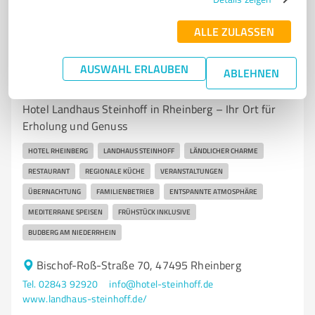
144
Bewertungen
(1 Quelle)
ALLE ZULASSEN
7
Hotels & Unterkünfte
AUSWAHL ERLAUBEN
ABLEHNEN
Hotel Landhaus Steinhoff
Hotel Landhaus Steinhoff in Rheinberg – Ihr Ort für
Erholung und Genuss
HOTEL RHEINBERG
LANDHAUS STEINHOFF
LÄNDLICHER CHARME
RESTAURANT
REGIONALE KÜCHE
VERANSTALTUNGEN
ÜBERNACHTUNG
FAMILIENBETRIEB
ENTSPANNTE ATMOSPHÄRE
MEDITERRANE SPEISEN
FRÜHSTÜCK INKLUSIVE
BUDBERG AM NIEDERRHEIN
Bischof-Roß-Straße 70, 47495 Rheinberg
Tel. 02843 92920
info@hotel-steinhoff.de
www.landhaus-steinhoff.de/