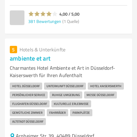
4,00 / 5,00
381
Bewertungen
(1 Quelle)
5
Hotels & Unterkünfte
ambiente et art
Charmantes Hotel Ambiente et Art in Düsseldorf-
Kaiserswerth für Ihren Aufenthalt
HOTEL DÜSSELDORF
UNTERKUNFT DÜSSELDORF
HOTEL KAISERSWERTH
PERSÖNLICHER SERVICE
RUHIGE UMGEBUNG
MESSE DÜSSELDORF
FLUGHAFEN DÜSSELDORF
KULTURELLE ERLEBNISSE
GEMÜTLICHE ZIMMER
FAHRRÄDER
PARKPLÄTZE
ALTSTADT DÜSSELDORF
Arnheimer Str. 39, 40489 Düsseldorf