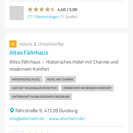
4,40 / 5,00
271
Bewertungen
(1 Quelle)
8
Hotels & Unterkünfte
Altes Fährhaus
Altes Fährhaus – Historisches Hotel mit Charme und
modernem Komfort
HISTORISCHES HOTEL
HOTEL MIT CHARME
CAFÉ MIT REGIONALEN REZEPTEN
ZIMMER MIT MODERNEM KOMFORT
UNTERKUNFT IN MALERISCHER UMGEBUNG
Fährstraße 9, 47228 Duisburg
info@altesfaehr.de
www.altesfaehr.de/