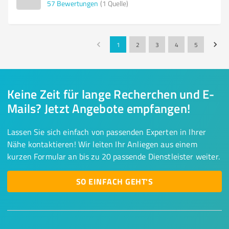
57
Bewertungen
(1 Quelle)
1
2
3
4
5
Keine Zeit für lange Recherchen und E-
Mails? Jetzt Angebote empfangen!
Lassen Sie sich einfach von passenden Experten in Ihrer
Nähe kontaktieren! Wir leiten Ihr Anliegen aus einem
kurzen Formular an bis zu 20 passende Dienstleister weiter.
SO EINFACH GEHT'S