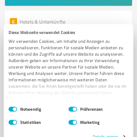
6
Hotels & Unterkünfte
Gartenhotel Luisental Mülheim an der Ruhr
Diese Webseite verwendet Cookies
Charmantes Hotel in Mülheim an der Ruhr für
Wir verwenden Cookies, um Inhalte und Anzeigen zu
Geschäftsreisende und Urlauber
personalisieren, Funktionen für soziale Medien anbieten zu
können und die Zugriffe auf unsere Website zu analysieren.
GARTENHOTEL
MÜLHEIM AN DER RUHR
HOTEL
Außerdem geben wir Informationen zu Ihrer Verwendung
unserer Website an unsere Partner für soziale Medien,
NICHTRAUCHERZIMMER
KOMFORTZIMMER
FRÜHSTÜCK
Werbung und Analysen weiter. Unsere Partner führen diese
RUHRPROMENADE
ALTSTADT
GASTFREUNDSCHAFT
Informationen möglicherweise mit weiteren Daten
VERKEHRSANBINDUNG
NATUR
BUSINESSREISEN
zusammen, die Sie ihnen bereitgestellt haben oder die sie im
Rahmen Ihrer Nutzung der Dienste gesammelt haben.
Trooststraße 2, 45468 Mülheim an der Ruhr
Einwilligungsauswahl
Impressum
|
Datenschutzbestimmungen
Tel. 0208 992140
info@hotel-friederike.de
Notwendig
Präferenzen
gartenhotel-luisental.com/word/
Statistiken
Marketing
4,40 / 5,00
Details zeigen