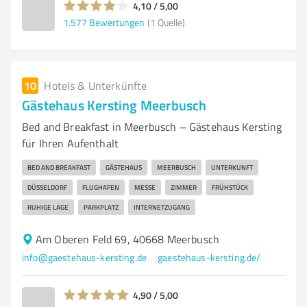
4,10 / 5,00
1.577
Bewertungen
(1 Quelle)
10
Hotels & Unterkünfte
Gästehaus Kersting Meerbusch
Bed and Breakfast in Meerbusch – Gästehaus Kersting
für Ihren Aufenthalt
BED AND BREAKFAST
GÄSTEHAUS
MEERBUSCH
UNTERKUNFT
DÜSSELDORF
FLUGHAFEN
MESSE
ZIMMER
FRÜHSTÜCK
RUHIGE LAGE
PARKPLATZ
INTERNETZUGANG
Am Oberen Feld 69, 40668 Meerbusch
info@gaestehaus-kersting.de
gaestehaus-kersting.de/
4,90 / 5,00